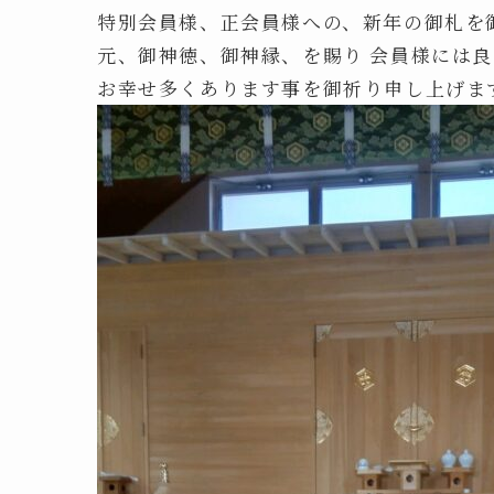
特別会員様、正会員様への、新年の御札を
元、御神徳、御神縁、を賜り 会員様には
お幸せ多くあります事を御祈り申し上げま