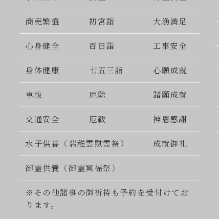
商売繁盛
初宮詣
大漁満足
心身健全
百日詣
工事安全
身体健康
七五三詣
心願成就
車祓
厄除
諸願成就
交通安全
厄祓
神恩感謝
水子供養（瑞稚霊慰霊祭）
成就御礼
御霊供養（御霊冥福祭）
※その他諸事の御祈祷も予約を受付けてお
ります。