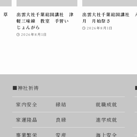
 草
出雲大社千葉総国講社 津
出雲大社千葉総国講社 
軽三味線 教室 手習い
月 月始祭さ
じょんがら
2026年8月1日
2026年8月1日
■神社祈祷
家内安全
縁結
就職成就
家運隆晶
良縁
進学成就
事業繁栄
安産
海上安全