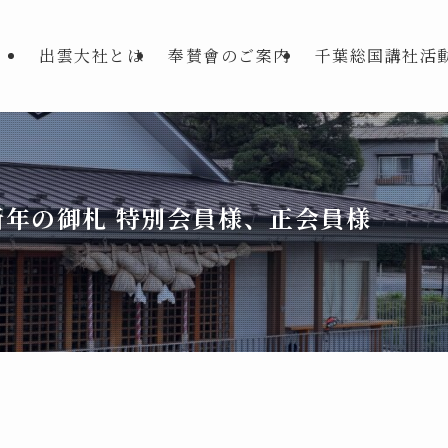
出雲大社とは
奉賛會のご案内
千葉総国講社活
年の御札 特別会員様、正会員様