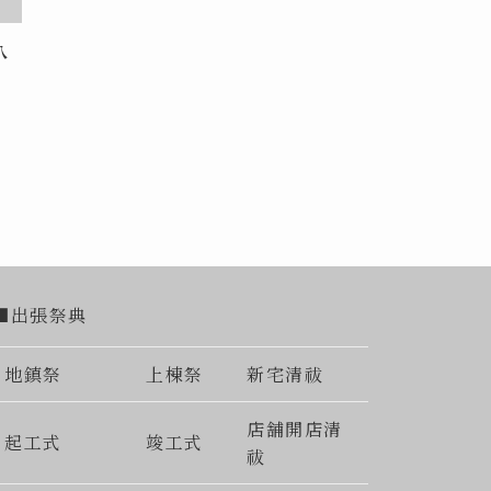
八
■出張祭典
地鎮祭
上棟祭
新宅清祓
店舗開店清
起工式
竣工式
祓