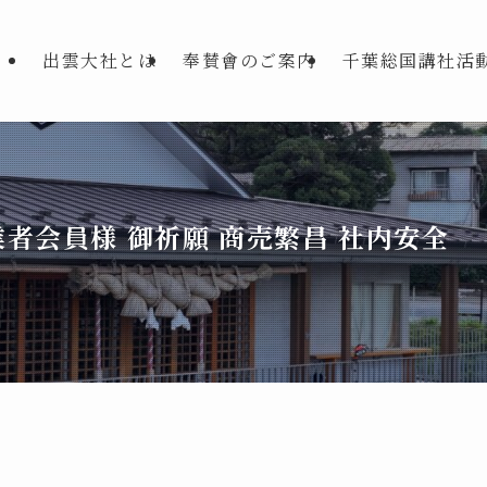
出雲大社とは
奉賛會のご案内
千葉総国講社活
者会員様 御祈願 商売繁昌 社内安全