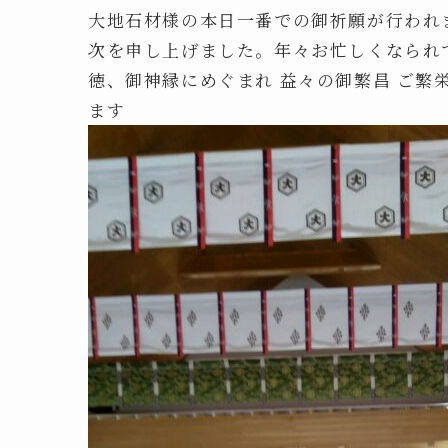
大地石材様の本日一番での御祈願が行われ
次を申し上げました。年々お忙しくなられ
徳、御神縁にめぐまれ 益々の御繁昌 ご繁
ます