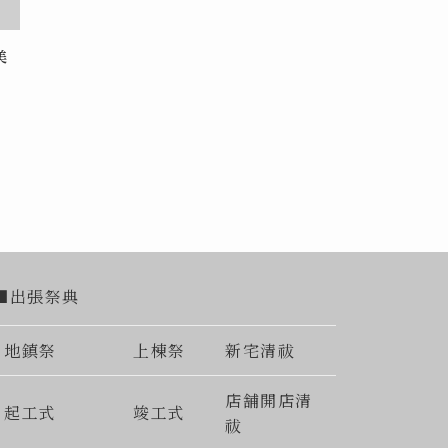
美
■出張祭典
地鎮祭
上棟祭
新宅清祓
店舗開店清
起工式
竣工式
祓