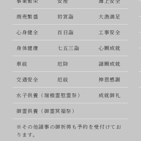
事業繁栄
安産
海上安全
商売繁盛
初宮詣
大漁満足
心身健全
百日詣
工事安全
身体健康
七五三詣
心願成就
車祓
厄除
諸願成就
交通安全
厄祓
神恩感謝
水子供養（瑞稚霊慰霊祭）
成就御礼
御霊供養（御霊冥福祭）
※その他諸事の御祈祷も予約を受付けてお
ります。