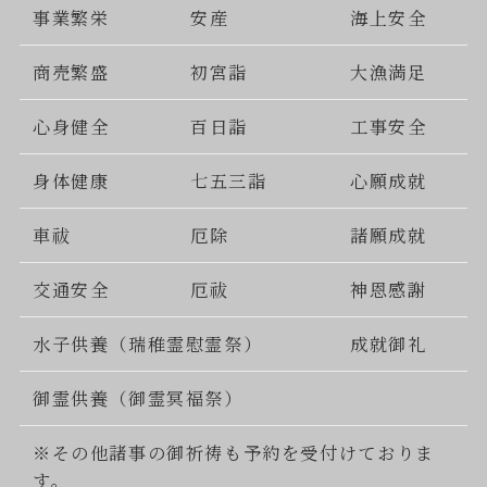
事業繁栄
安産
海上安全
商売繁盛
初宮詣
大漁満足
心身健全
百日詣
工事安全
身体健康
七五三詣
心願成就
車祓
厄除
諸願成就
交通安全
厄祓
神恩感謝
水子供養（瑞稚霊慰霊祭）
成就御礼
御霊供養（御霊冥福祭）
※その他諸事の御祈祷も予約を受付けておりま
す。