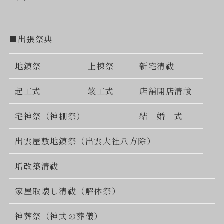
■出張祭典
地鎮祭
上棟祭
新宅清祓
起工式
竣工式
店舗開店清祓
宅神祭（神棚祭）
結 婚 式
出雲屋敷地鎮祭（出雲大社八方除）
増改築清祓
家屋取壊し清祓（解体祭）
神葬祭（神式の葬儀）