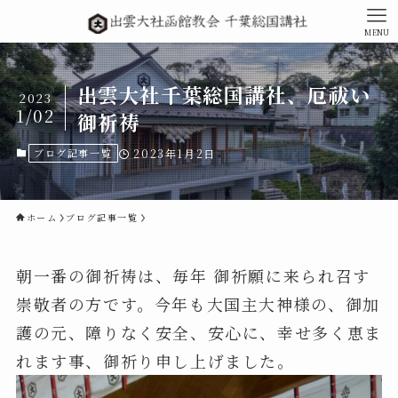
MENU
出雲大社千葉総国講社、厄祓い
2023
1/02
御祈祷
ブログ記事一覧
2023年1月2日
ホーム
ブログ記事一覧
朝一番の御祈祷は、毎年 御祈願に来られ召す
崇敬者の方です。今年も大国主大神様の、御加
護の元、障りなく安全、安心に、幸せ多く恵ま
れます事、御祈り申し上げました。