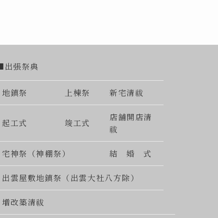
■出張祭典
地鎮祭
上棟祭
新宅清祓
店舗開店清
起工式
竣工式
祓
宅神祭（神棚祭）
結 婚 式
出雲屋敷地鎮祭（出雲大社八方除）
増改築清祓