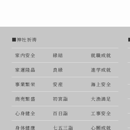
■神社祈祷
家内安全
縁結
就職成就
家運隆晶
良縁
進学成就
事業繁栄
安産
海上安全
商売繁盛
初宮詣
大漁満足
心身健全
百日詣
工事安全
身体健康
七五三詣
心願成就