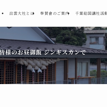
出雲大社とは
奉賛會のご案内
千葉総国講社活
皆様のお昼御飯 ジンギスカンで