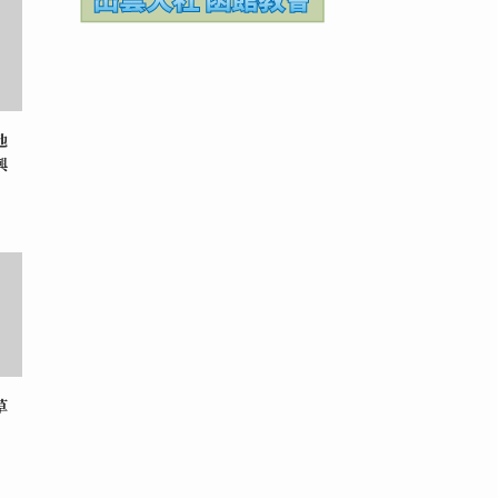
地
興
草