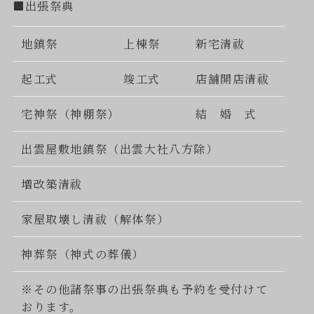
■出張祭典
地鎮祭
上棟祭
新宅清祓
起工式
竣工式
店舗開店清祓
宅神祭（神棚祭）
結 婚 式
出雲屋敷地鎮祭（出雲大社八方除）
増改築清祓
家屋取壊し清祓（解体祭）
神葬祭（神式の葬儀）
※その他諸祭事の出張祭典も予約を受付けて
おります。