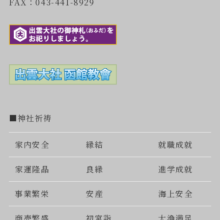
FAX：043-441-8929
■神社祈祷
家内安全
縁結
就職成就
家運隆晶
良縁
進学成就
事業繁栄
安産
海上安全
商売繁盛
初宮詣
大漁満足