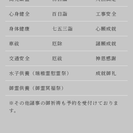
心身健全
百日詣
工事安全
身体健康
七五三詣
心願成就
車祓
厄除
諸願成就
交通安全
厄祓
神恩感謝
水子供養（瑞稚霊慰霊祭）
成就御礼
御霊供養（御霊冥福祭）
※その他諸事の御祈祷も予約を受付けておりま
す。