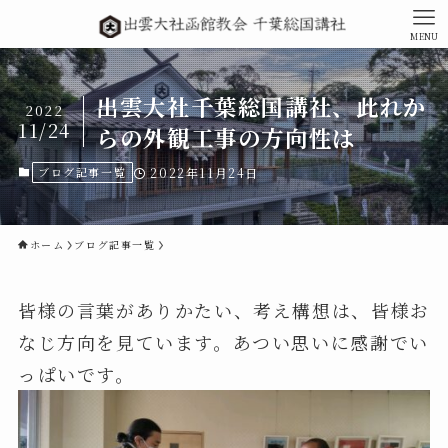
MENU
出雲大社千葉総国講社、此れか
2022
11/24
らの外観工事の方向性は
ブログ記事一覧
2022年11月24日
ホーム
ブログ記事一覧
皆様の言葉がありかたい、考え構想は、皆様お
なじ方向を見ています。あつい思いに感謝でい
っぱいです。