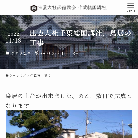
MENU
出雲大社千葉総国講社、鳥居の
2022
11/18
工事
ブログ記事一覧
2022年11月18日
ホーム
ブログ記事一覧
鳥居の土台が出来ました。あと、数日で完成と
なります。