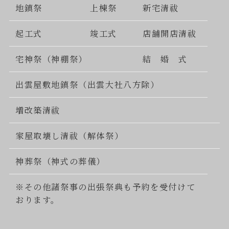
地鎮祭
上棟祭
新宅清祓
起工式
竣工式
店舗開店清祓
宅神祭（神棚祭）
結 婚 式
出雲屋敷地鎮祭（出雲大社八方除）
増改築清祓
家屋取壊し清祓（解体祭）
神葬祭（神式の葬儀）
※その他諸祭事の出張祭典も予約を受付けて
おります。