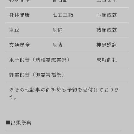
身体健康
七五三詣
心願成就
車祓
厄除
諸願成就
交通安全
厄祓
神恩感謝
水子供養（瑞稚霊慰霊祭）
成就御礼
御霊供養（御霊冥福祭）
※その他諸事の御祈祷も予約を受付けておりま
す。
■出張祭典