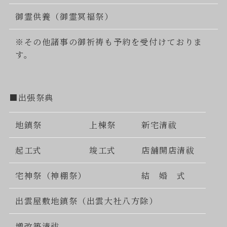
御霊供養（御霊冥福祭）
※その他諸事の御祈祷も予約を受付けておりま
す。
■出張祭典
地鎮祭
上棟祭
新宅清祓
起工式
竣工式
店舗開店清祓
宅神祭（神棚祭）
結 婚 式
出雲屋敷地鎮祭（出雲大社八方除）
増改築清祓