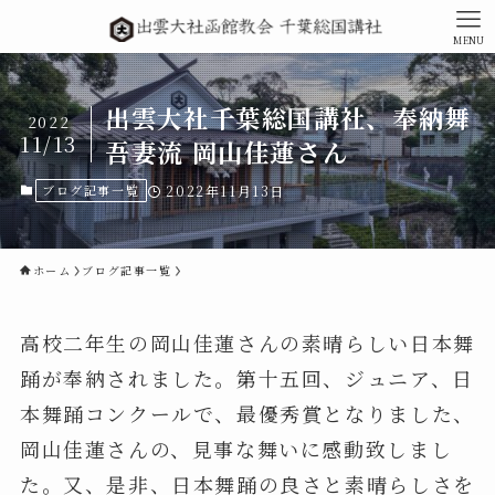
MENU
出雲大社千葉総国講社、奉納舞
2022
11/13
吾妻流 岡山佳蓮さん
ブログ記事一覧
2022年11月13日
ホーム
ブログ記事一覧
高校二年生の岡山佳蓮さんの素晴らしい日本舞
踊が奉納されました。第十五回、ジュニア、日
本舞踊コンクールで、最優秀賞となりました、
岡山佳蓮さんの、見事な舞いに感動致しまし
た。又、是非、日本舞踊の良さと素晴らしさを