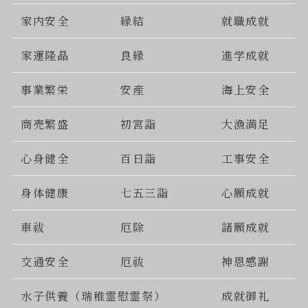
家内安全
縁結
就職成就
家運隆晶
良縁
進学成就
事業繁栄
安産
海上安全
商売繁盛
初宮詣
大漁満足
心身健全
百日詣
工事安全
身体健康
七五三詣
心願成就
車祓
厄除
諸願成就
交通安全
厄祓
神恩感謝
水子供養（瑞稚霊慰霊祭）
成就御礼