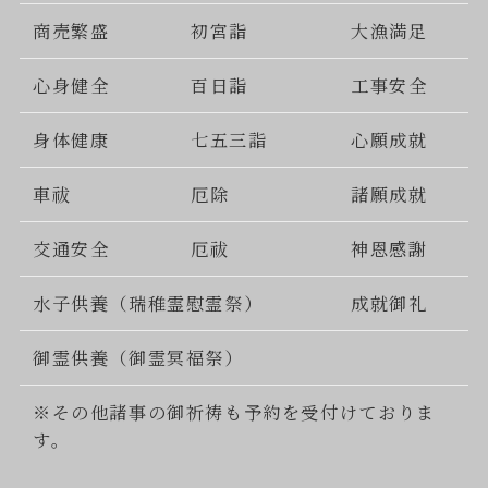
商売繁盛
初宮詣
大漁満足
心身健全
百日詣
工事安全
身体健康
七五三詣
心願成就
車祓
厄除
諸願成就
交通安全
厄祓
神恩感謝
水子供養（瑞稚霊慰霊祭）
成就御礼
御霊供養（御霊冥福祭）
※その他諸事の御祈祷も予約を受付けておりま
す。