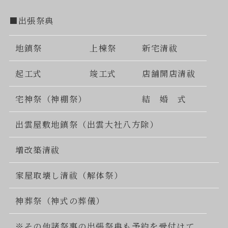
■出張祭典
地鎮祭
上棟祭
新宅清祓
起工式
竣工式
店舗開店清祓
宅神祭（神棚祭）
結 婚 式
出雲屋敷地鎮祭（出雲大社八方除）
増改築清祓
家屋取壊し清祓（解体祭）
神葬祭（神式の葬儀）
※その他諸祭事の出張祭典も予約を受付けて