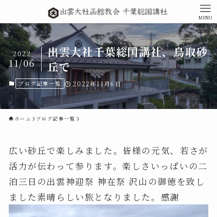
MENU
出雲大社千葉総国講社、鳥取砂
2022
11/06
丘で
ブログ記事一覧
2022年11月6日
ホーム
ブログ記事一覧
広い砂丘で楽しみました。皆様の元気、若さが
活力が伝わって参ります。楽しさいっぱいの二
泊三日の出雲神迎祭 神在祭 沢山の御徳を致し
ました素晴らしい旅となりました。感謝