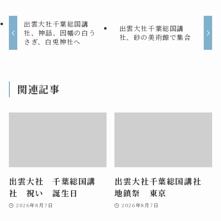
出雲大社千葉総国講
出雲大社千葉総国講
社、神話、因幡の白う
社、砂の美術館で集合
さぎ、白兎神社へ
関連記事
出雲大社 千葉総国講
出雲大社千葉総国講社
社 祝い 誕生日
地鎮祭 東京
2026年8月7日
2026年8月7日