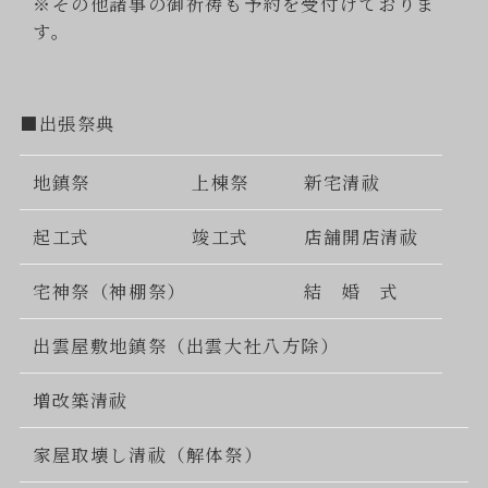
※その他諸事の御祈祷も予約を受付けておりま
す。
■出張祭典
地鎮祭
上棟祭
新宅清祓
起工式
竣工式
店舗開店清祓
宅神祭（神棚祭）
結 婚 式
出雲屋敷地鎮祭（出雲大社八方除）
増改築清祓
家屋取壊し清祓（解体祭）