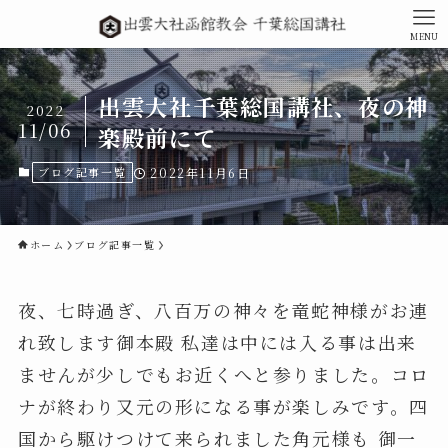
MENU
出雲大社千葉総国講社、夜の神
2022
11/06
楽殿前にて
ブログ記事一覧
2022年11月6日
ホーム
ブログ記事一覧
夜、七時過ぎ、八百万の神々を竜蛇神様がお連
れ致します御本殿 私達は中には入る事は出来
ませんが少しでもお近くへと参りました。コロ
ナが終わり又元の形になる事が楽しみです。四
国から駆けつけて来られました角元様も 御一