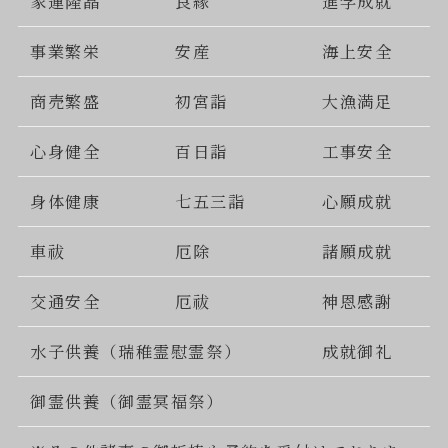
家運隆晶
良縁
進学成就
事業繁栄
安産
海上安全
商売繁盛
初宮詣
大漁満足
心身健全
百日詣
工事安全
身体健康
七五三詣
心願成就
車祓
厄除
諸願成就
交通安全
厄祓
神恩感謝
水子供養（瑞稚霊慰霊祭）
成就御礼
御霊供養（御霊冥福祭）