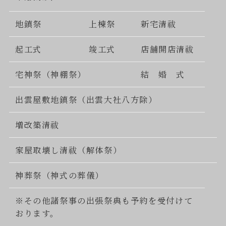
地鎮祭
上棟祭
新宅清祓
起工式
竣工式
店舗開店清祓
宅神祭（神棚祭）
結 婚 式
出雲屋敷地鎮祭（出雲大社八方除）
増改築清祓
家屋取壊し清祓（解体祭）
神葬祭（神式の葬儀）
※その他諸祭事の出張祭典も予約を受付けて
おります。