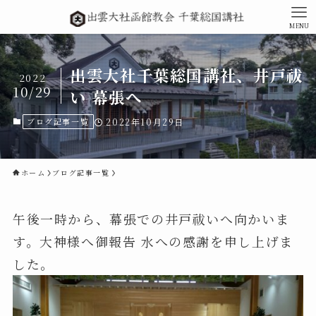
MENU
出雲大社千葉総国講社、井戸祓
2022
10/29
い 幕張へ
ブログ記事一覧
2022年10月29日
ホーム
ブログ記事一覧
午後一時から、幕張での井戸祓いへ向かいま
す。大神様へ御報告 水への感謝を申し上げま
した。