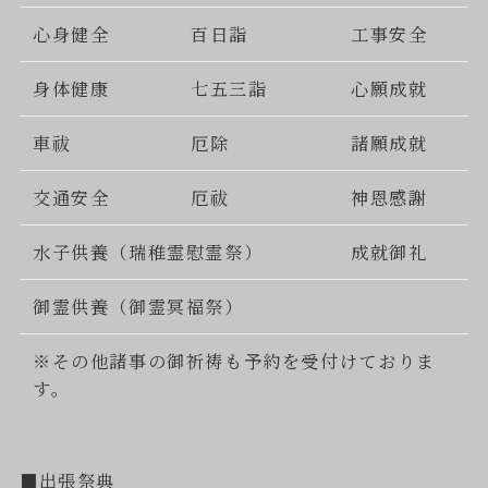
心身健全
百日詣
工事安全
身体健康
七五三詣
心願成就
車祓
厄除
諸願成就
交通安全
厄祓
神恩感謝
水子供養（瑞稚霊慰霊祭）
成就御礼
御霊供養（御霊冥福祭）
※その他諸事の御祈祷も予約を受付けておりま
す。
■出張祭典