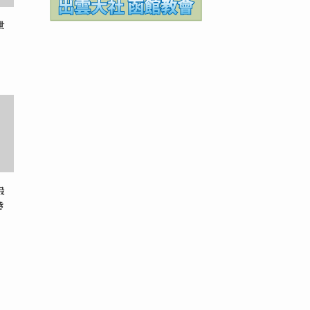
世
最
き