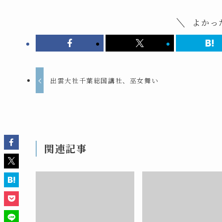
よかっ
出雲大社千葉総国講社、巫女舞い
関連記事