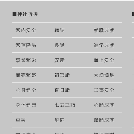
■神社祈祷
家内安全
縁結
就職成就
家運隆晶
良縁
進学成就
事業繁栄
安産
海上安全
商売繁盛
初宮詣
大漁満足
心身健全
百日詣
工事安全
身体健康
七五三詣
心願成就
車祓
厄除
諸願成就