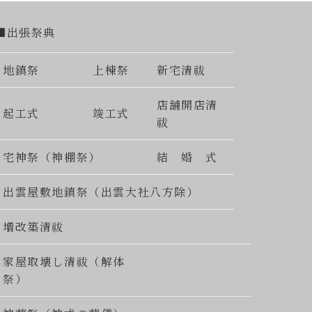
■出張祭典
地鎮祭
上棟祭
新宅清祓
店舗開店清
起工式
竣工式
祓
宅神祭（神棚祭）
結 婚 式
出雲屋敷地鎮祭（出雲大社八方除）
増改築清祓
家屋取壊し清祓（解体
祭）