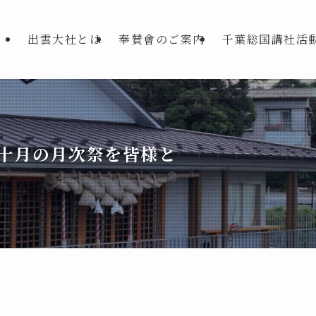
出雲大社とは
奉賛會のご案内
千葉総国講社活
十月の月次祭を皆様と