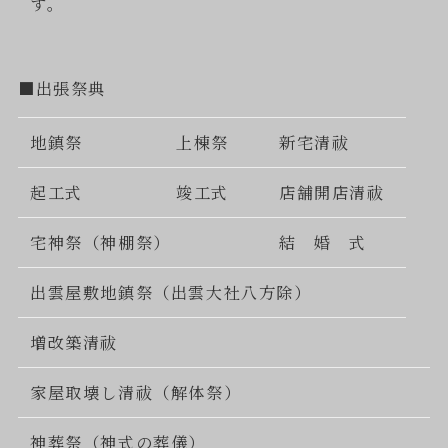
す。
■出張祭典
地鎮祭
上棟祭
新宅清祓
起工式
竣工式
店舗開店清祓
宅神祭（神棚祭）
結 婚 式
出雲屋敷地鎮祭（出雲大社八方除）
増改築清祓
家屋取壊し清祓（解体祭）
神葬祭（神式の葬儀）