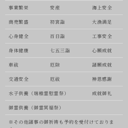
事業繁栄
安産
海上安全
商売繁盛
初宮詣
大漁満足
心身健全
百日詣
工事安全
身体健康
七五三詣
心願成就
車祓
厄除
諸願成就
交通安全
厄祓
神恩感謝
水子供養（瑞稚霊慰霊祭）
成就御礼
御霊供養（御霊冥福祭）
※その他諸事の御祈祷も予約を受付けておりま