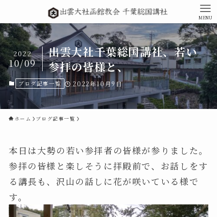
MENU
出雲大社千葉総国講社、若い
2022
10/09
参拝の皆様と、
ブログ記事一覧
2022年10月9日
ホーム
ブログ記事一覧
本日は大勢の若い参拝者の皆様が参りました。
参拝の皆様と楽しそうに拝殿前で、お話しをす
る講長も、沢山の話しに花が咲いている様で
す。