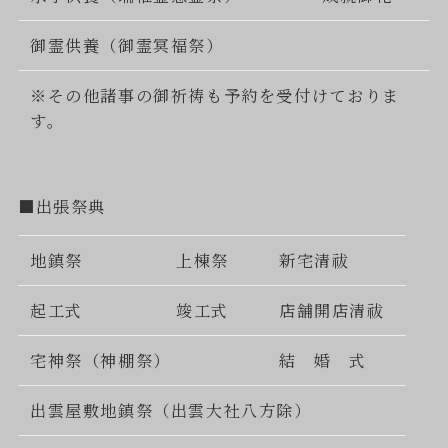
御霊供養（御霊冥福祭）
※その他諸事の御祈祷も予約を受付けておりま
す。
■出張祭典
地鎮祭
上棟祭
新宅清祓
起工式
竣工式
店舗開店清祓
宅神祭（神棚祭）
結 婚 式
出雲屋敷地鎮祭（出雲大社八方除）