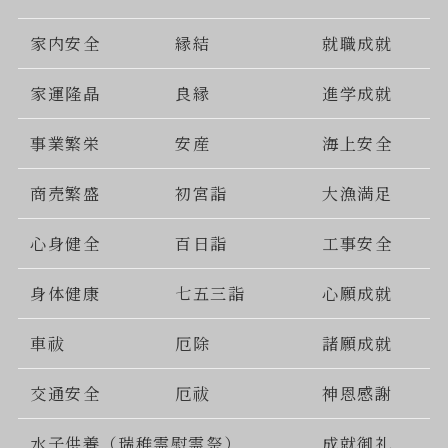
家内安全
縁結
就職成就
家運隆晶
良縁
進学成就
事業繁栄
安産
海上安全
商売繁盛
初宮詣
大漁満足
心身健全
百日詣
工事安全
身体健康
七五三詣
心願成就
車祓
厄除
諸願成就
交通安全
厄祓
神恩感謝
水子供養（瑞稚霊慰霊祭）
成就御礼