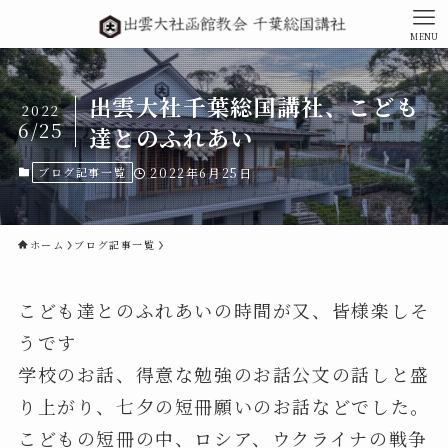
MENU
出雲大社千葉総国講社、こども
2022
6/25
達とのふれあい
ブログ記事一覧
2022年6月25日
ホーム
ブログ記事一覧
こども達とのふれあいの時間が又、皆様楽しそ
うです
学校のお話、得意な勉強のお話公文の話しと盛
り上がり、七夕の短冊願いのお話などでした。
こどもの短冊の中、ロシア、ウクライナの戦争