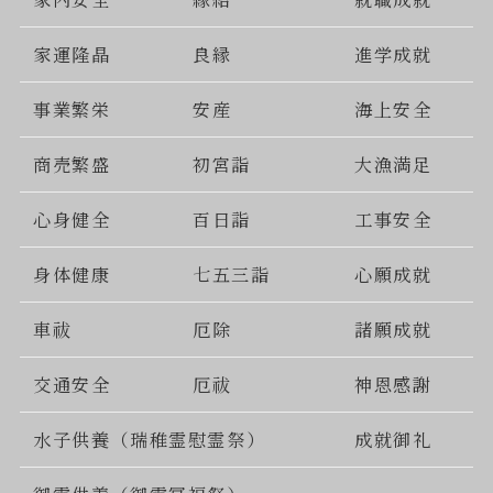
家運隆晶
良縁
進学成就
事業繁栄
安産
海上安全
商売繁盛
初宮詣
大漁満足
心身健全
百日詣
工事安全
身体健康
七五三詣
心願成就
車祓
厄除
諸願成就
交通安全
厄祓
神恩感謝
水子供養（瑞稚霊慰霊祭）
成就御礼