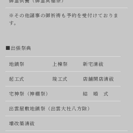
御霊供養（御霊冥福祭）
※その他諸事の御祈祷も予約を受付けておりま
す。
■出張祭典
地鎮祭
上棟祭
新宅清祓
起工式
竣工式
店舗開店清祓
宅神祭（神棚祭）
結 婚 式
出雲屋敷地鎮祭（出雲大社八方除）
増改築清祓