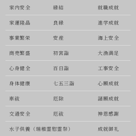
家内安全
縁結
就職成就
家運隆晶
良縁
進学成就
事業繁栄
安産
海上安全
商売繁盛
初宮詣
大漁満足
心身健全
百日詣
工事安全
身体健康
七五三詣
心願成就
車祓
厄除
諸願成就
交通安全
厄祓
神恩感謝
水子供養（瑞稚霊慰霊祭）
成就御礼