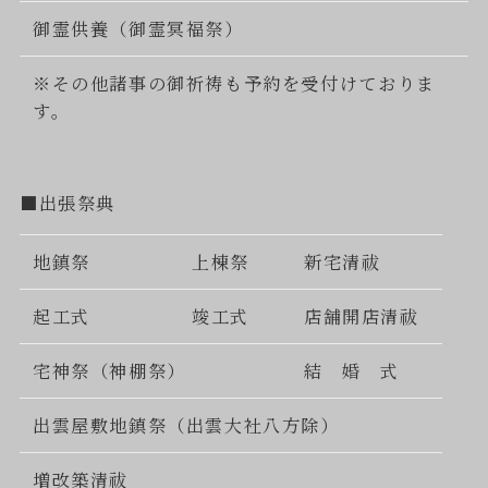
御霊供養（御霊冥福祭）
※その他諸事の御祈祷も予約を受付けておりま
す。
■出張祭典
地鎮祭
上棟祭
新宅清祓
起工式
竣工式
店舗開店清祓
宅神祭（神棚祭）
結 婚 式
出雲屋敷地鎮祭（出雲大社八方除）
増改築清祓