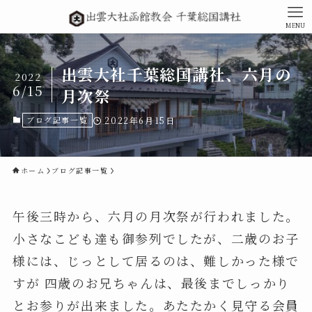
MENU
出雲大社千葉総国講社、六月の
2022
6/15
月次祭
ブログ記事一覧
2022年6月15日
ホーム
ブログ記事一覧
午後三時から、六月の月次祭が行われました。
小さなこども達も御参列でしたが、二歳のお子
様には、じっとして居るのは、難しかった様で
すが 四歳のお兄ちゃんは、最後までしっかり
とお参りが出来ました。あたたかく見守る会員