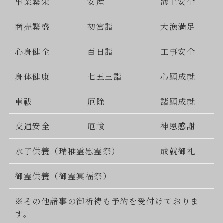
事業繁栄
安産
海上安全
商売繁盛
初宮詣
大漁満足
心身健全
百日詣
工事安全
身体健康
七五三詣
心願成就
車祓
厄除
諸願成就
交通安全
厄祓
神恩感謝
水子供養（瑞稚霊慰霊祭）
成就御礼
御霊供養（御霊冥福祭）
※その他諸事の御祈祷も予約を受付けておりま
す。