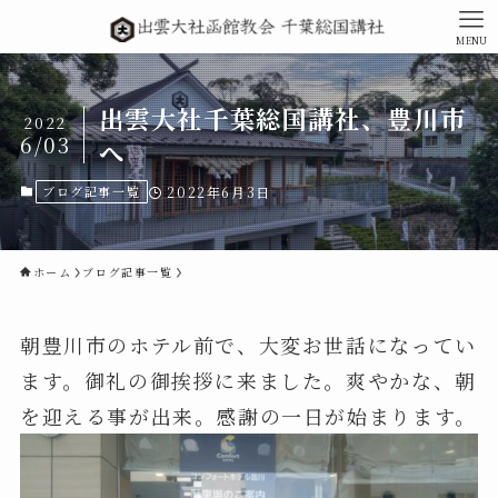
MENU
出雲大社千葉総国講社、豊川市
2022
6/03
へ
ブログ記事一覧
2022年6月3日
ホーム
ブログ記事一覧
朝豊川市のホテル前で、大変お世話になってい
ます。御礼の御挨拶に来ました。爽やかな、朝
を迎える事が出来。感謝の一日が始まります。