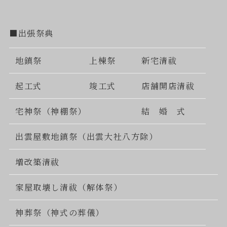
■出張祭典
地鎮祭
上棟祭
新宅清祓
起工式
竣工式
店舗開店清祓
宅神祭（神棚祭）
結 婚 式
出雲屋敷地鎮祭（出雲大社八方除）
増改築清祓
家屋取壊し清祓（解体祭）
神葬祭（神式の葬儀）