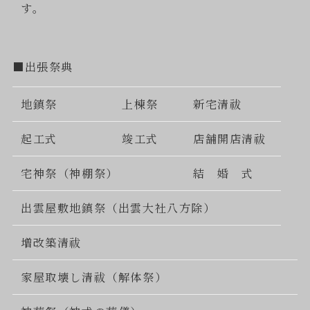
す。
■出張祭典
地鎮祭
上棟祭
新宅清祓
起工式
竣工式
店舗開店清祓
宅神祭（神棚祭）
結 婚 式
出雲屋敷地鎮祭（出雲大社八方除）
増改築清祓
家屋取壊し清祓（解体祭）