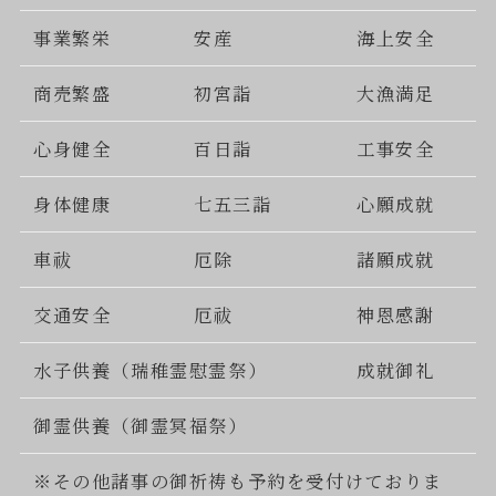
事業繁栄
安産
海上安全
商売繁盛
初宮詣
大漁満足
心身健全
百日詣
工事安全
身体健康
七五三詣
心願成就
車祓
厄除
諸願成就
交通安全
厄祓
神恩感謝
水子供養（瑞稚霊慰霊祭）
成就御礼
御霊供養（御霊冥福祭）
※その他諸事の御祈祷も予約を受付けておりま