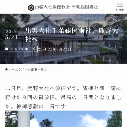
MENU
出雲大社千葉総国講社、熊野大
2022
5/23
社へ
ブログ記事一覧
2022年5月23日
ホーム
ブログ記事一覧
二日目、熊野大社へ参拝です。皆様と御一緒に
行けた今回の御参拝、最高の二日間となりまし
た。神御感謝の一言です