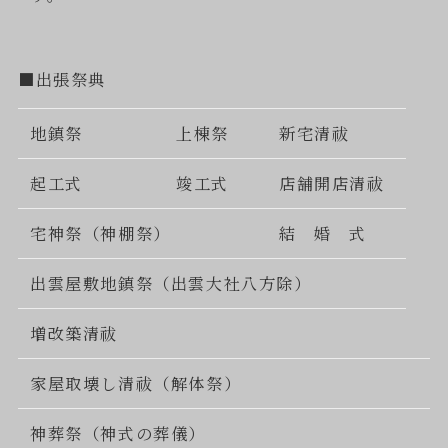
■出張祭典
地鎮祭
上棟祭
新宅清祓
起工式
竣工式
店舗開店清祓
宅神祭（神棚祭）
結 婚 式
出雲屋敷地鎮祭（出雲大社八方除）
増改築清祓
家屋取壊し清祓（解体祭）
神葬祭（神式の葬儀）