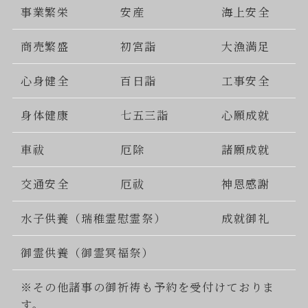
事業繁栄
安産
海上安全
商売繁盛
初宮詣
大漁満足
心身健全
百日詣
工事安全
身体健康
七五三詣
心願成就
車祓
厄除
諸願成就
交通安全
厄祓
神恩感謝
水子供養（瑞稚霊慰霊祭）
成就御礼
御霊供養（御霊冥福祭）
※その他諸事の御祈祷も予約を受付けておりま
す。