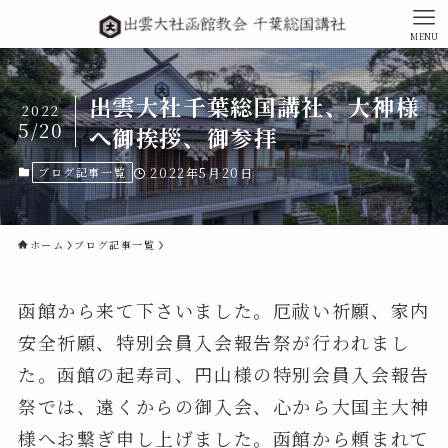
MENU
出雲大社千葉総国講社、大神様
2022
5/20
へ御挨拶、御参拝
ブログ記事一覧
2022年5月20日
ホーム
ブログ記事一覧
函館から来て下さいました。厄祓い祈願、家内
安全祈願、特別会員入会報告祭が行われまし
た。函館の起寿司、円山様の特別会員入会報告
祭では、遠くからの御入会、心から大国主大神
様へお繋ぎ申し上げました。函館から頼まれて