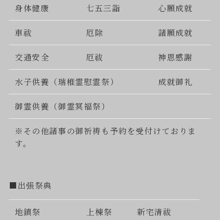
身体健康
七五三詣
心願成就
車祓
厄除
諸願成就
交通安全
厄祓
神恩感謝
水子供養（瑞稚霊慰霊祭）
成就御礼
御霊供養（御霊冥福祭）
※その他諸事の御祈祷も予約を受付けておりま
す。
■出張祭典
地鎮祭
上棟祭
新宅清祓