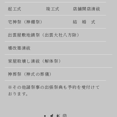
起工式
竣工式
店舗開店清祓
宅神祭（神棚祭）
結 婚 式
出雲屋敷地鎮祭（出雲大社八方除）
増改築清祓
家屋取壊し清祓（解体祭）
神葬祭（神式の葬儀）
※その他諸祭事の出張祭典も予約を受付けて
おります。