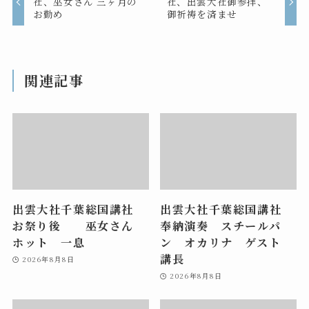
社、巫女さん 三ヶ月の
社、出雲大社御参拝、
お勤め
御祈祷を済ませ
関連記事
出雲大社千葉総国講社
出雲大社千葉総国講社
お祭り後 巫女さん
奉納演奏 スチールパ
ホット 一息
ン オカリナ ゲスト
講長
2026年8月8日
2026年8月8日