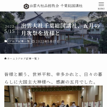
MENU
出雲大社千葉総国講社、五月の
2022
5/15
月次祭を皆様と
ブログ記事一覧
2022年5月15日
ホーム
ブログ記事一覧
皆様と願う、世界平和、幸多かれと、日々の暮
らしに大国主大神様へ、感謝の五月でした。