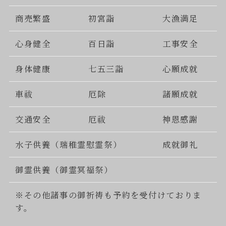
商売繁盛
初宮詣
大漁満足
心身健全
百日詣
工事安全
身体健康
七五三詣
心願成就
車祓
厄除
諸願成就
交通安全
厄祓
神恩感謝
水子供養（瑞稚霊慰霊祭）
成就御礼
御霊供養（御霊冥福祭）
※その他諸事の御祈祷も予約を受付けておりま
す。