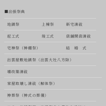
■出張祭典
地鎮祭
上棟祭
新宅清祓
起工式
竣工式
店舗開店清祓
宅神祭（神棚祭）
結 婚 式
出雲屋敷地鎮祭（出雲大社八方除）
増改築清祓
家屋取壊し清祓（解体祭）
神葬祭（神式の葬儀）