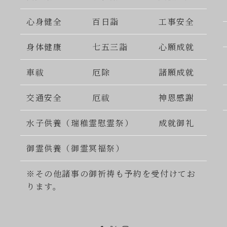
心身健全
百日詣
工事安全
身体健康
七五三詣
心願成就
車祓
厄除
諸願成就
交通安全
厄祓
神恩感謝
水子供養（瑞稚霊慰霊祭）
成就御礼
御霊供養（御霊冥福祭）
※その他諸事の御祈祷も予約を受付けてお
ります。