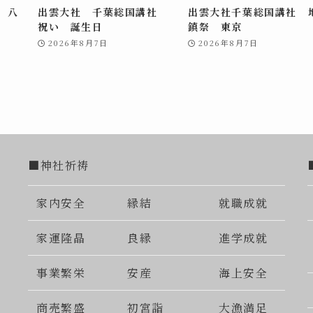
 八
出雲大社 千葉総国講社
出雲大社千葉総国講社 
祝い 誕生日
鎮祭 東京
2026年8月7日
2026年8月7日
■神社祈祷
家内安全
縁結
就職成就
家運隆晶
良縁
進学成就
事業繁栄
安産
海上安全
商売繁盛
初宮詣
大漁満足