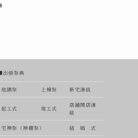
地
■出張祭典
地鎮祭
上棟祭
新宅清祓
店舗開店清
起工式
竣工式
祓
宅神祭（神棚祭）
結 婚 式