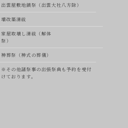
出雲屋敷地鎮祭（出雲大社八方除）
増改築清祓
家屋取壊し清祓（解体
祭）
神葬祭（神式の葬儀）
※その他諸祭事の出張祭典も予約を受付
けております。