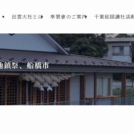
出雲大社とは
奉賛會のご案内
千葉総国講社活
地鎮祭、船橋市