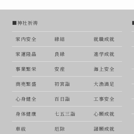
■神社祈祷
家内安全
縁結
就職成就
家運隆晶
良縁
進学成就
事業繁栄
安産
海上安全
商売繁盛
初宮詣
大漁満足
心身健全
百日詣
工事安全
身体健康
七五三詣
心願成就
車祓
厄除
諸願成就