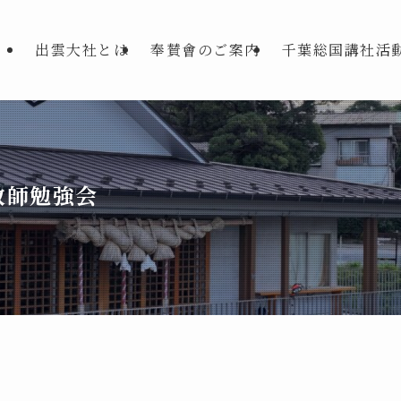
出雲大社とは
奉賛會のご案内
千葉総国講社活
教師勉強会