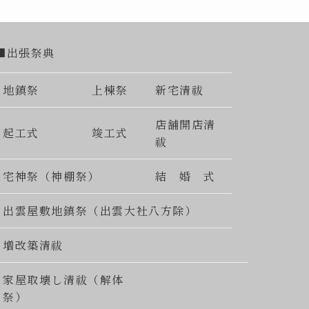
■出張祭典
地鎮祭
上棟祭
新宅清祓
店舗開店清
起工式
竣工式
祓
宅神祭（神棚祭）
結 婚 式
出雲屋敷地鎮祭（出雲大社八方除）
増改築清祓
家屋取壊し清祓（解体
祭）