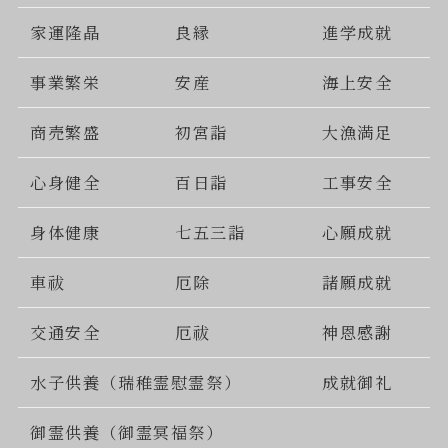
家運隆晶
良縁
進学成就
事業繁栄
安産
海上安全
商売繁盛
初宮詣
大漁満足
心身健全
百日詣
工事安全
身体健康
七五三詣
心願成就
車祓
厄除
諸願成就
交通安全
厄祓
神恩感謝
水子供養（瑞稚霊慰霊祭）
成就御礼
御霊供養（御霊冥福祭）