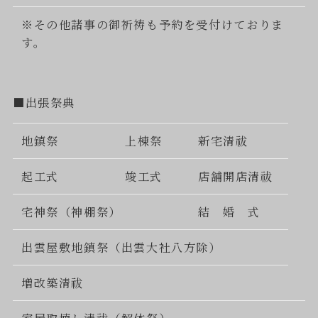
※その他諸事の御祈祷も予約を受付けておりま
す。
■出張祭典
地鎮祭
上棟祭
新宅清祓
起工式
竣工式
店舗開店清祓
宅神祭（神棚祭）
結 婚 式
出雲屋敷地鎮祭（出雲大社八方除）
増改築清祓