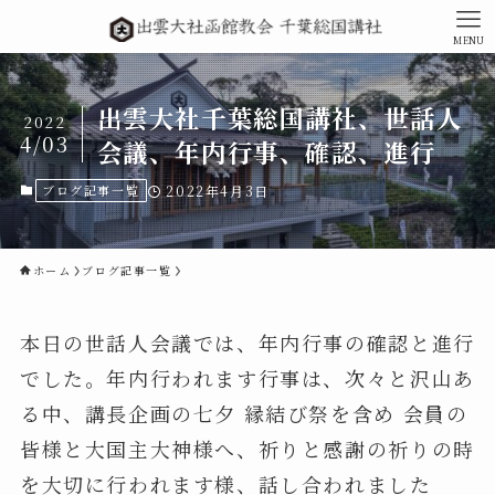
MENU
出雲大社千葉総国講社、世話人
2022
4/03
会議、年内行事、確認、進行
ブログ記事一覧
2022年4月3日
ホーム
ブログ記事一覧
本日の世話人会議では、年内行事の確認と進行
でした。年内行われます行事は、次々と沢山あ
る中、講長企画の七夕 縁結び祭を含め 会員の
皆様と大国主大神様へ、祈りと感謝の祈りの時
を大切に行われます様、話し合われました