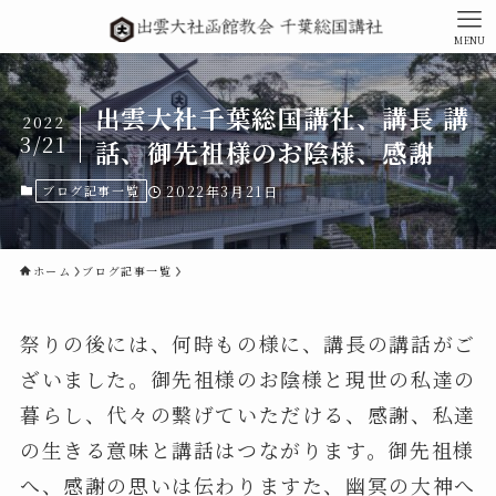
MENU
出雲大社千葉総国講社、講長 講
2022
3/21
話、御先祖様のお陰様、感謝
ブログ記事一覧
2022年3月21日
ホーム
ブログ記事一覧
祭りの後には、何時もの様に、講長の講話がご
ざいました。御先祖様のお陰様と現世の私達の
暮らし、代々の繋げていただける、感謝、私達
の生きる意味と講話はつながります。御先祖様
へ、感謝の思いは伝わりますた、幽冥の大神へ