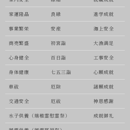
家運隆晶
良縁
進学成就
事業繁栄
安産
海上安全
商売繁盛
初宮詣
大漁満足
心身健全
百日詣
工事安全
身体健康
七五三詣
心願成就
車祓
厄除
諸願成就
交通安全
厄祓
神恩感謝
水子供養（瑞稚霊慰霊祭）
成就御礼
御霊供養（御霊冥福祭）