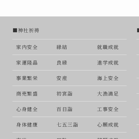
■神社祈祷
家内安全
縁結
就職成就
家運隆晶
良縁
進学成就
事業繁栄
安産
海上安全
商売繁盛
初宮詣
大漁満足
心身健全
百日詣
工事安全
身体健康
七五三詣
心願成就