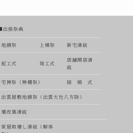
■出張祭典
地鎮祭
上棟祭
新宅清祓
店舗開店清
起工式
竣工式
祓
宅神祭（神棚祭）
結 婚 式
出雲屋敷地鎮祭（出雲大社八方除）
増改築清祓
家屋取壊し清祓（解体