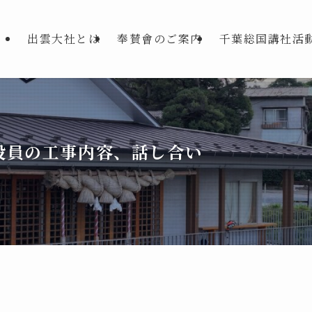
出雲大社とは
奉賛會のご案内
千葉総国講社活
役員の工事内容、話し合い