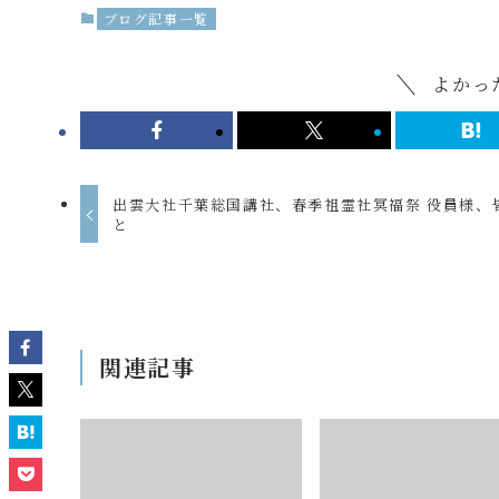
ブログ記事一覧
よかっ
出雲大社千葉総国講社、春季祖霊社冥福祭 役員様、
と
関連記事