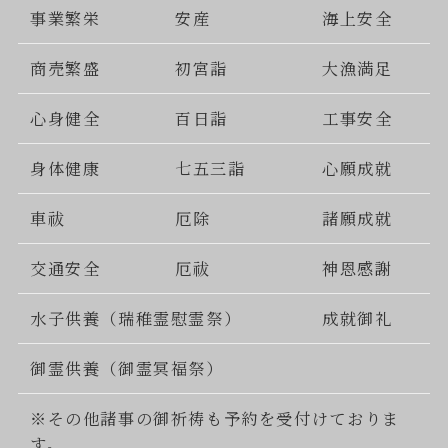
事業繁栄
安産
海上安全
商売繁盛
初宮詣
大漁満足
心身健全
百日詣
工事安全
身体健康
七五三詣
心願成就
車祓
厄除
諸願成就
交通安全
厄祓
神恩感謝
水子供養（瑞稚霊慰霊祭）
成就御礼
御霊供養（御霊冥福祭）
※その他諸事の御祈祷も予約を受付けておりま
す。