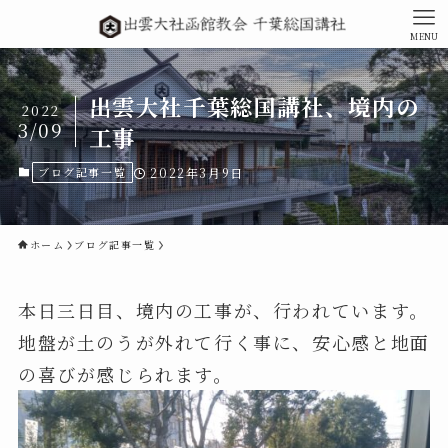
MENU
出雲大社千葉総国講社、境内の
2022
3/09
工事
ブログ記事一覧
2022年3月9日
ホーム
ブログ記事一覧
本日三日目、境内の工事が、行われています。
地盤が土のうが外れて行く事に、安心感と地面
の喜びが感じられます。