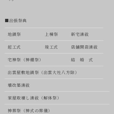
■出張祭典
地鎮祭
上棟祭
新宅清祓
起工式
竣工式
店舗開店清祓
宅神祭（神棚祭）
結 婚 式
出雲屋敷地鎮祭（出雲大社八方除）
増改築清祓
家屋取壊し清祓（解体祭）
神葬祭（神式の葬儀）