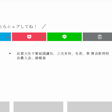
たらシェアしてね！
出雲大社千葉総国講社、三矢木材、社長、奉 賛会新特別
会員入会、御報告