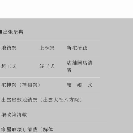
■出張祭典
地鎮祭
上棟祭
新宅清祓
店舗開店清
起工式
竣工式
祓
宅神祭（神棚祭）
結 婚 式
出雲屋敷地鎮祭（出雲大社八方除）
増改築清祓
家屋取壊し清祓（解体