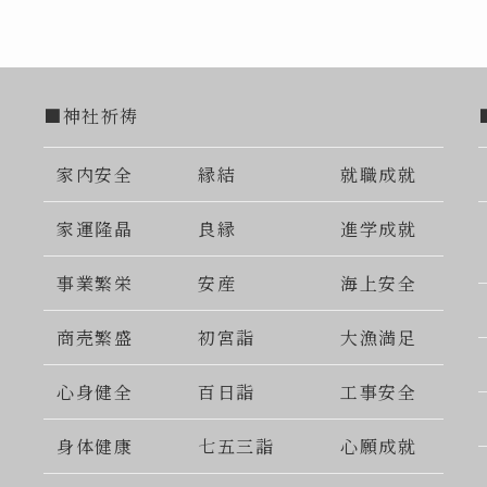
■神社祈祷
家内安全
縁結
就職成就
家運隆晶
良縁
進学成就
事業繁栄
安産
海上安全
商売繁盛
初宮詣
大漁満足
心身健全
百日詣
工事安全
身体健康
七五三詣
心願成就