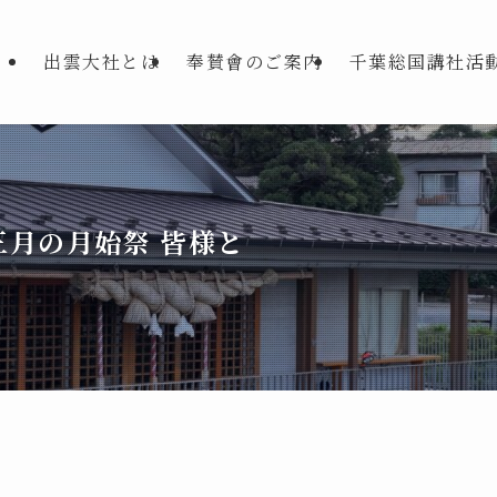
出雲大社とは
奉賛會のご案内
千葉総国講社活
月の月始祭 皆様と