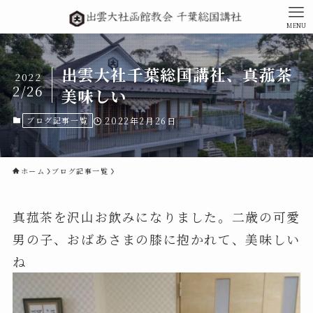
MENU
出雲大社千葉総国講社、真菰茶
2022
2/26
美味しい
ブログ記事一覧
2022年2月26日
ホーム
ブログ記事一覧
真菰茶を沢山お飲みになりました。二歳の可愛
男の子、おばあさまの膝に抱かれて、美味しい
ね