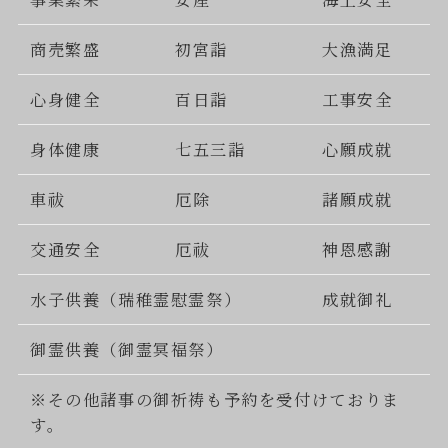
商売繁盛
初宮詣
大漁満足
心身健全
百日詣
工事安全
身体健康
七五三詣
心願成就
車祓
厄除
諸願成就
交通安全
厄祓
神恩感謝
水子供養（瑞稚霊慰霊祭）
成就御礼
御霊供養（御霊冥福祭）
※その他諸事の御祈祷も予約を受付けておりま
す。