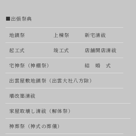
■出張祭典
地鎮祭
上棟祭
新宅清祓
起工式
竣工式
店舗開店清祓
宅神祭（神棚祭）
結 婚 式
出雲屋敷地鎮祭（出雲大社八方除）
増改築清祓
家屋取壊し清祓（解体祭）
神葬祭（神式の葬儀）