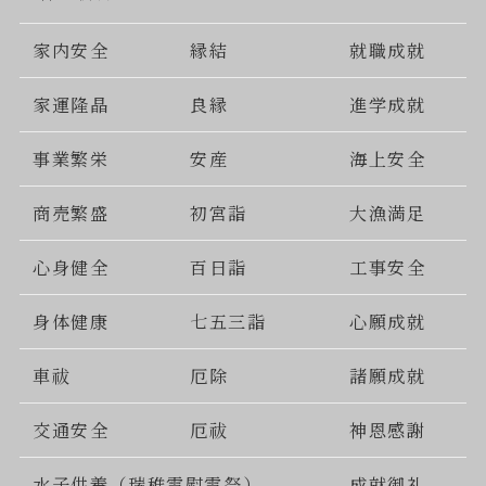
家内安全
縁結
就職成就
家運隆晶
良縁
進学成就
事業繁栄
安産
海上安全
商売繁盛
初宮詣
大漁満足
心身健全
百日詣
工事安全
身体健康
七五三詣
心願成就
車祓
厄除
諸願成就
交通安全
厄祓
神恩感謝
水子供養（瑞稚霊慰霊祭）
成就御礼