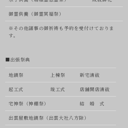
御霊供養（御霊冥福祭）
※その他諸事の御祈祷も予約を受付けておりま
す。
■出張祭典
地鎮祭
上棟祭
新宅清祓
起工式
竣工式
店舗開店清祓
宅神祭（神棚祭）
結 婚 式
出雲屋敷地鎮祭（出雲大社八方除）