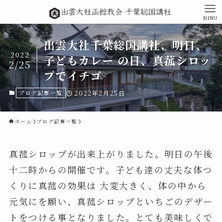
MENU
出雲大社千葉総国講社、明日、
2022
子どもカレー の日、真菰シロッ
2/25
プでイチゴ
ブログ記事一覧
2022年2月25日
ホーム
ブログ記事一覧
真菰シロップが出来上がりました。明日の午後
十二時からの開催です。子ども達の丈夫な体つ
くりに真菰の効果は 大変大きく、体の中から
元気にを願い、真菰シロップといちごのデザー
トをつける事となりました。とても美味しくで