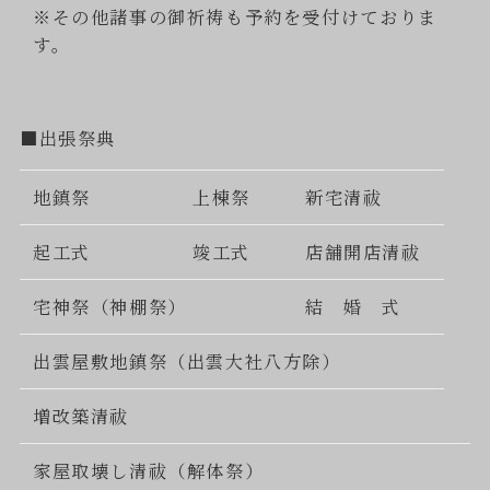
※その他諸事の御祈祷も予約を受付けておりま
す。
■出張祭典
地鎮祭
上棟祭
新宅清祓
起工式
竣工式
店舗開店清祓
宅神祭（神棚祭）
結 婚 式
出雲屋敷地鎮祭（出雲大社八方除）
増改築清祓
家屋取壊し清祓（解体祭）