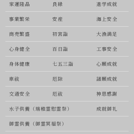
家運隆晶
良縁
進学成就
事業繁栄
安産
海上安全
商売繁盛
初宮詣
大漁満足
心身健全
百日詣
工事安全
身体健康
七五三詣
心願成就
車祓
厄除
諸願成就
交通安全
厄祓
神恩感謝
水子供養（瑞稚霊慰霊祭）
成就御礼
御霊供養（御霊冥福祭）