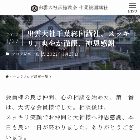
MENU
出雲大社千葉総国講社、スッキ
2022
1/27
リ、爽やか徹饌、神恩感謝
ブログ記事一覧
2022年1月27日
ホーム
ブログ記事一覧
会員様の良き仲間、心の相談を始めた、第一番
は、大切な会員様でした。相談後は、
スッキリ笑顔でお仲間と大神様へ神恩感謝、本
日も良い一日が終わりました。ありがとうござ
います。