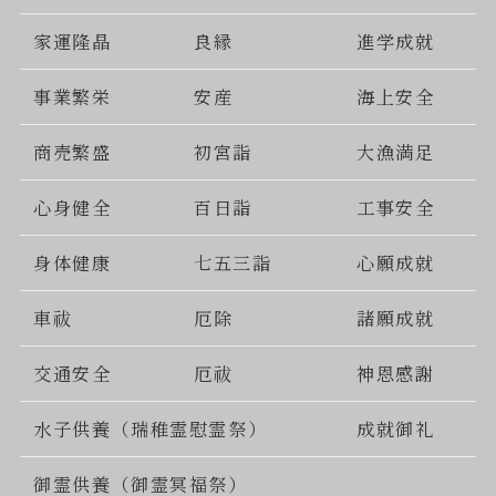
家運隆晶
良縁
進学成就
事業繁栄
安産
海上安全
商売繁盛
初宮詣
大漁満足
心身健全
百日詣
工事安全
身体健康
七五三詣
心願成就
車祓
厄除
諸願成就
交通安全
厄祓
神恩感謝
水子供養（瑞稚霊慰霊祭）
成就御礼
御霊供養（御霊冥福祭）