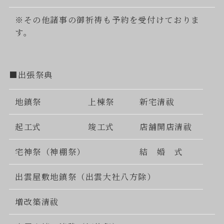
※その他諸事の御祈祷も予約を受付けておりま
す。
■出張祭典
地鎮祭
上棟祭
新宅清祓
起工式
竣工式
店舗開店清祓
宅神祭（神棚祭）
結 婚 式
出雲屋敷地鎮祭（出雲大社八方除）
増改築清祓