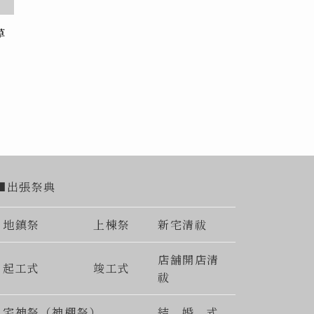
草
■出張祭典
地鎮祭
上棟祭
新宅清祓
店舗開店清
起工式
竣工式
祓
宅神祭（神棚祭）
結 婚 式