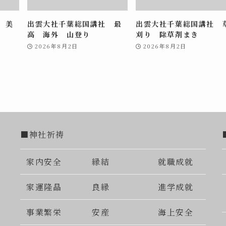
 美
出雲大社千葉総国講社 最
出雲大社千葉総国講社 
高 海外 山登り
刈り 除草剤まき
2026年8月2日
2026年8月2日
■神社祈祷
家内安全
縁結
就職成就
家運隆晶
良縁
進学成就
事業繁栄
安産
海上安全