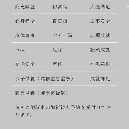
商売繁盛
初宮詣
大漁満足
心身健全
百日詣
工事安全
身体健康
七五三詣
心願成就
車祓
厄除
諸願成就
交通安全
厄祓
神恩感謝
水子供養（瑞稚霊慰霊祭）
成就御礼
御霊供養（御霊冥福祭）
※その他諸事の御祈祷も予約を受付けてお
ります。