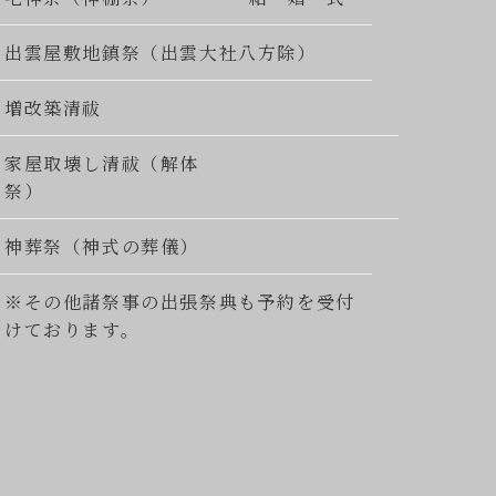
出雲屋敷地鎮祭（出雲大社八方除）
増改築清祓
家屋取壊し清祓（解体
祭）
神葬祭（神式の葬儀）
※その他諸祭事の出張祭典も予約を受付
けております。