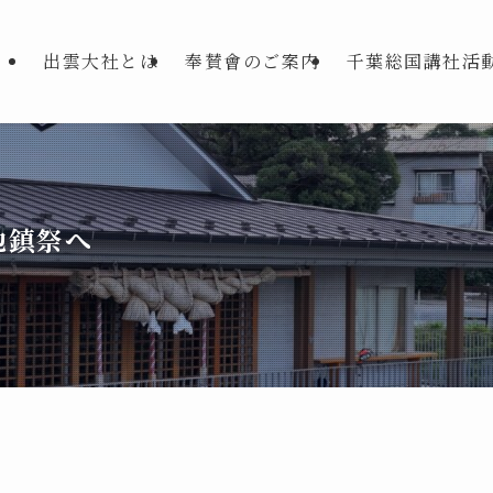
出雲大社とは
奉賛會のご案内
千葉総国講社活
地鎮祭へ