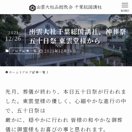
MENU
出雲大社千葉総国講社、神葬祭
2021
12/26
五十日祭 東雲堂様から
ブログ記事一覧
2021年12月26日
ホーム
ブログ記事一覧
先月、葬儀が終わり、本日五十日祭が行われま
した。東雲堂様の優しく、心細やかな進行の中
で、五十日祭は
厳かに、穏やかに行われ 皆様の和やかな御葬
儀に御霊様もお喜びの事と思われます。