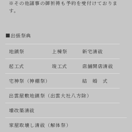
※その他諸事の御祈祷も予約を受付けておりま
す。
■出張祭典
地鎮祭
上棟祭
新宅清祓
起工式
竣工式
店舗開店清祓
宅神祭（神棚祭）
結 婚 式
出雲屋敷地鎮祭（出雲大社八方除）
増改築清祓
家屋取壊し清祓（解体祭）