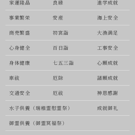
家運隆晶
良縁
進学成就
事業繁栄
安産
海上安全
商売繁盛
初宮詣
大漁満足
心身健全
百日詣
工事安全
身体健康
七五三詣
心願成就
車祓
厄除
諸願成就
交通安全
厄祓
神恩感謝
水子供養（瑞稚霊慰霊祭）
成就御礼
御霊供養（御霊冥福祭）