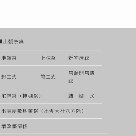
■出張祭典
地鎮祭
上棟祭
新宅清祓
店舗開店清
起工式
竣工式
祓
宅神祭（神棚祭）
結 婚 式
出雲屋敷地鎮祭（出雲大社八方除）
増改築清祓