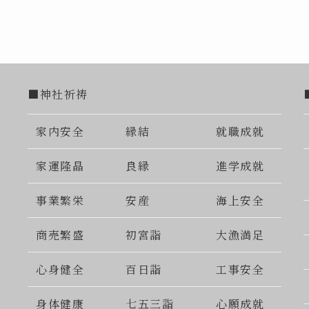
■神社祈祷
家内安全
縁結
就職成就
家運隆晶
良縁
進学成就
事業繁栄
安産
海上安全
商売繁盛
初宮詣
大漁満足
心身健全
百日詣
工事安全
身体健康
七五三詣
心願成就