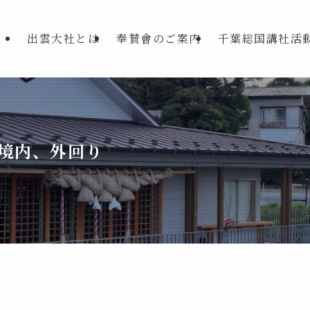
出雲大社とは
奉賛會のご案内
千葉総国講社活
境内、外回り