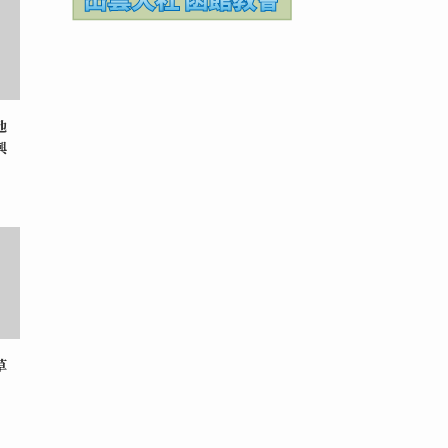
地
興
草