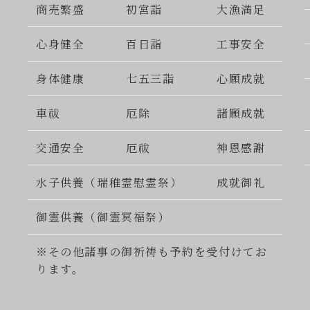
商売繁盛
初宮詣
大漁満足
心身健全
百日詣
工事安全
身体健康
七五三詣
心願成就
車祓
厄除
諸願成就
交通安全
厄祓
神恩感謝
水子供養（瑞稚霊慰霊祭）
成就御礼
御霊供養（御霊冥福祭）
※その他諸事の御祈祷も予約を受付けてお
ります。