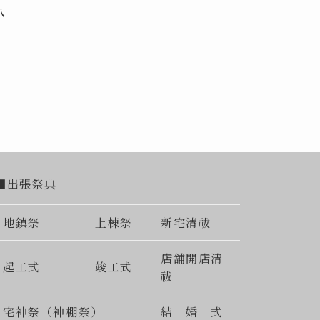
八
■出張祭典
地鎮祭
上棟祭
新宅清祓
店舗開店清
起工式
竣工式
祓
宅神祭（神棚祭）
結 婚 式