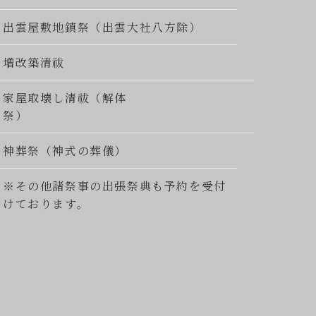
出雲屋敷地鎮祭（出雲大社八方除）
増改築清祓
家屋取壊し清祓（解体
祭）
神葬祭（神式の葬儀）
※その他諸祭事の出張祭典も予約を受付
けております。