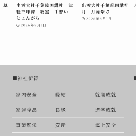
 草
出雲大社千葉総国講社 津
出雲大社千葉総国講社 
軽三味線 教室 手習い
月 月始祭さ
じょんがら
2026年8月1日
2026年8月1日
■神社祈祷
家内安全
縁結
就職成就
家運隆晶
良縁
進学成就
事業繁栄
安産
海上安全