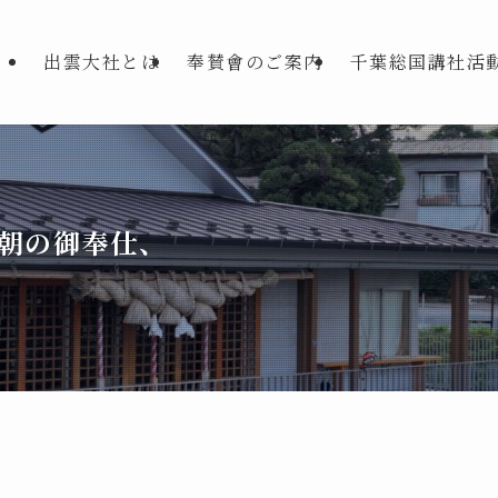
出雲大社とは
奉賛會のご案内
千葉総国講社活
朝の御奉仕、