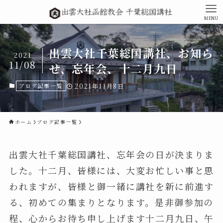
MENU
出雲大社千葉総国講社、お知ら
2021
11/08
せ、忘年会、十二月九日
ブログ記事一覧
2021年11月8日
ホーム
ブログ記事一覧
出雲大社千葉総国講社、忘年会の日が決まりま
した。十二月、皆様には、大変お忙しい事と思
われますが、皆様と御一緒に講社を新に前進す
る、初めての集まりとなります。是非御参加の
程、心からお待ち申し上げます十二月九日、午