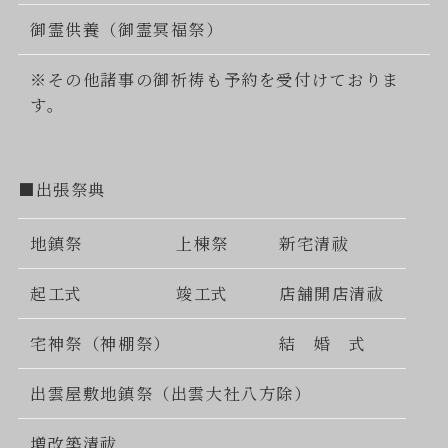
御霊供養（御霊冥福祭）
※その他諸事の御祈祷も予約を受付けておりま
す。
■出張祭典
地鎮祭
上棟祭
新宅清祓
起工式
竣工式
店舗開店清祓
宅神祭（神棚祭）
結 婚 式
出雲屋敷地鎮祭（出雲大社八方除）
増改築清祓