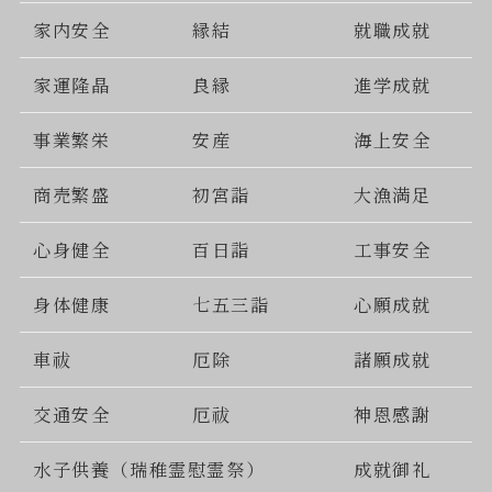
家内安全
縁結
就職成就
家運隆晶
良縁
進学成就
事業繁栄
安産
海上安全
商売繁盛
初宮詣
大漁満足
心身健全
百日詣
工事安全
身体健康
七五三詣
心願成就
車祓
厄除
諸願成就
交通安全
厄祓
神恩感謝
水子供養（瑞稚霊慰霊祭）
成就御礼