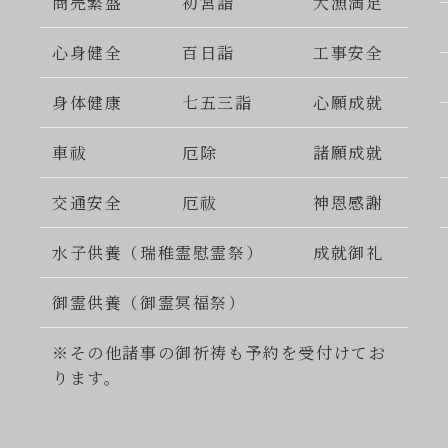
商売繁盛
初宮詣
大漁満足
心身健全
百日詣
工事安全
身体健康
七五三詣
心願成就
車祓
厄除
諸願成就
交通安全
厄祓
神恩感謝
水子供養（瑞稚霊慰霊祭）
成就御礼
御霊供養（御霊冥福祭）
※その他諸事の御祈祷も予約を受付けてお
ります。