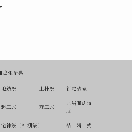
草
■出張祭典
地鎮祭
上棟祭
新宅清祓
店舗開店清
起工式
竣工式
祓
宅神祭（神棚祭）
結 婚 式