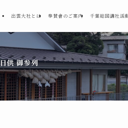
出雲大社とは
奉賛會のご案内
千葉総国講社活
日供 御参列