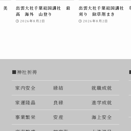
 美
出雲大社千葉総国講社 最
出雲大社千葉総国講社 
高 海外 山登り
刈り 除草剤まき
2026年8月2日
2026年8月2日
■神社祈祷
家内安全
縁結
就職成就
家運隆晶
良縁
進学成就
事業繁栄
安産
海上安全