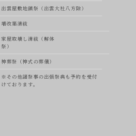
出雲屋敷地鎮祭（出雲大社八方除）
増改築清祓
家屋取壊し清祓（解体
祭）
神葬祭（神式の葬儀）
※その他諸祭事の出張祭典も予約を受付
けております。