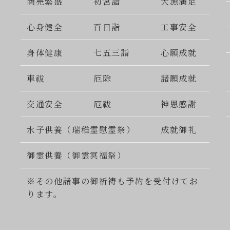
商売繁盛
初宮詣
大漁満足
心身健全
百日詣
工事安全
身体健康
七五三詣
心願成就
車祓
厄除
諸願成就
交通安全
厄祓
神恩感謝
水子供養（瑞稚霊慰霊祭）
成就御礼
御霊供養（御霊冥福祭）
※その他諸事の御祈祷も予約を受付けてお
ります。