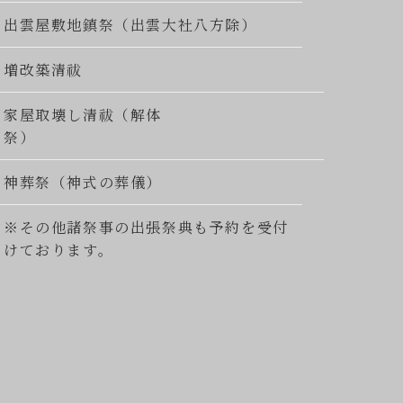
出雲屋敷地鎮祭（出雲大社八方除）
増改築清祓
家屋取壊し清祓（解体
祭）
神葬祭（神式の葬儀）
※その他諸祭事の出張祭典も予約を受付
けております。