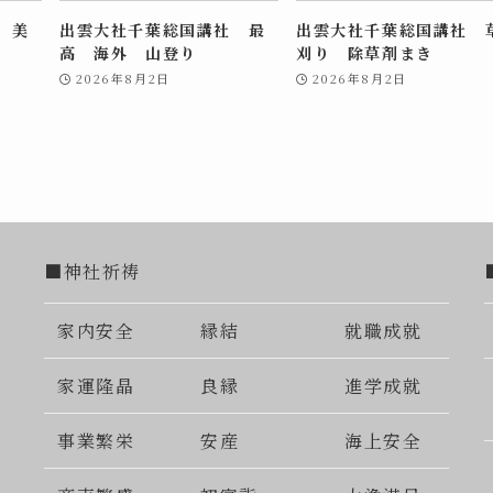
 美
出雲大社千葉総国講社 最
出雲大社千葉総国講社 
高 海外 山登り
刈り 除草剤まき
2026年8月2日
2026年8月2日
■神社祈祷
家内安全
縁結
就職成就
家運隆晶
良縁
進学成就
事業繁栄
安産
海上安全