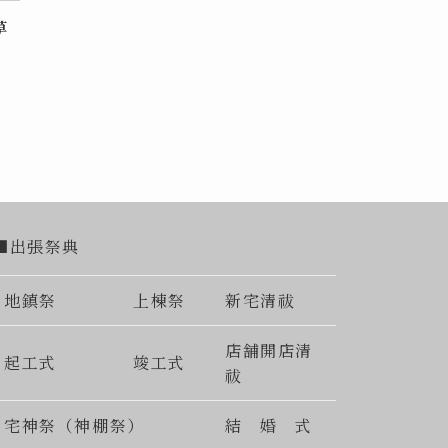
草
■出張祭典
地鎮祭
上棟祭
新宅清祓
店舗開店清
起工式
竣工式
祓
宅神祭（神棚祭）
結 婚 式