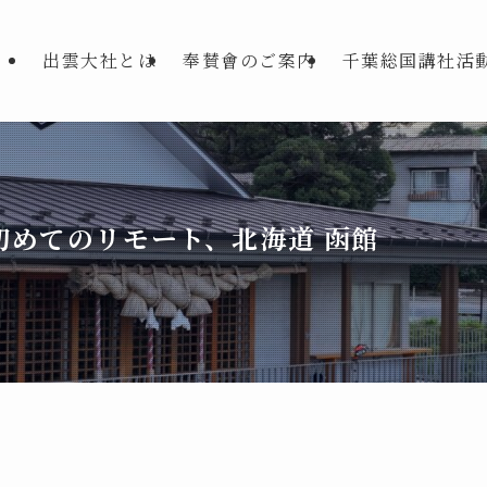
出雲大社とは
奉賛會のご案内
千葉総国講社活
初めてのリモート、北海道 函館