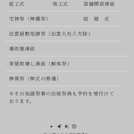
起工式
竣工式
店舗開店清祓
宅神祭（神棚祭）
結 婚 式
出雲屋敷地鎮祭（出雲大社八方除）
増改築清祓
家屋取壊し清祓（解体祭）
神葬祭（神式の葬儀）
※その他諸祭事の出張祭典も予約を受付けて
おります。