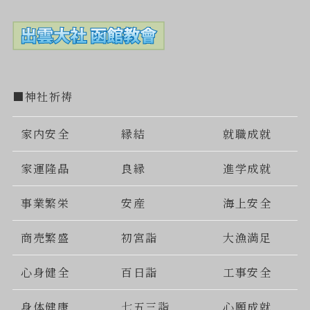
■神社祈祷
家内安全
縁結
就職成就
家運隆晶
良縁
進学成就
事業繁栄
安産
海上安全
商売繁盛
初宮詣
大漁満足
心身健全
百日詣
工事安全
身体健康
七五三詣
心願成就