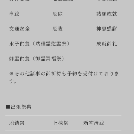
車祓
厄除
諸願成就
交通安全
厄祓
神恩感謝
水子供養（瑞稚霊慰霊祭）
成就御礼
御霊供養（御霊冥福祭）
※その他諸事の御祈祷も予約を受付けておりま
す。
■出張祭典
地鎮祭
上棟祭
新宅清祓