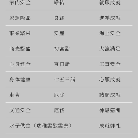
家内安全
縁結
就職成就
家運隆晶
良縁
進学成就
事業繁栄
安産
海上安全
商売繁盛
初宮詣
大漁満足
心身健全
百日詣
工事安全
身体健康
七五三詣
心願成就
車祓
厄除
諸願成就
交通安全
厄祓
神恩感謝
水子供養（瑞稚霊慰霊祭）
成就御礼