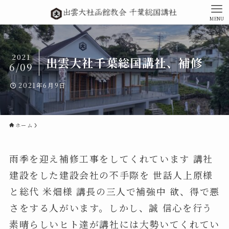
MENU
2021
出雲大社千葉総国講社、補修
6/09
2021年6月9日
ホーム
雨季を迎え補修工事をしてくれています 講社
建設をした建設会社の不手際を 世話人上原様
と総代 米畑様 講長の三人で補強中 欲、得で悪
さをする人がいます。しかし、誠 信心を行う
素晴らしいヒト達が講社には大勢いてくれてい