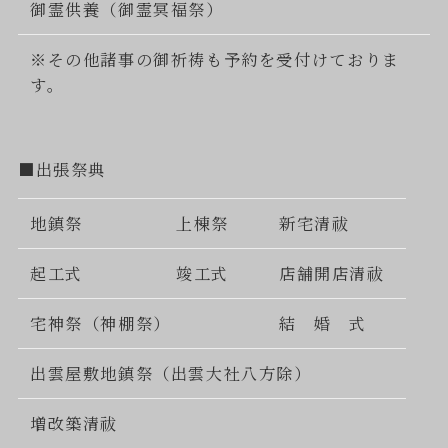
御霊供養（御霊冥福祭）
※その他諸事の御祈祷も予約を受付けておりま
す。
■出張祭典
地鎮祭
上棟祭
新宅清祓
起工式
竣工式
店舗開店清祓
宅神祭（神棚祭）
結 婚 式
出雲屋敷地鎮祭（出雲大社八方除）
増改築清祓