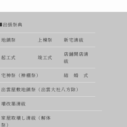
■出張祭典
地鎮祭
上棟祭
新宅清祓
店舗開店清
起工式
竣工式
祓
宅神祭（神棚祭）
結 婚 式
出雲屋敷地鎮祭（出雲大社八方除）
増改築清祓
家屋取壊し清祓（解体
祭）