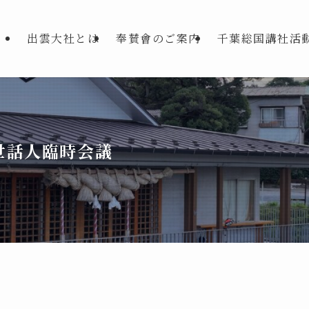
出雲大社とは
奉賛會のご案内
千葉総国講社活
世話人臨時会議