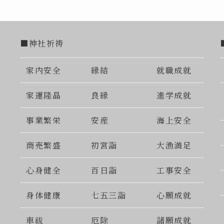
■神社祈祷
家内安全
縁結
就職成就
家運隆晶
良縁
進学成就
事業繁栄
安産
海上安全
商売繁盛
初宮詣
大漁満足
心身健全
百日詣
工事安全
身体健康
七五三詣
心願成就
車祓
厄除
諸願成就