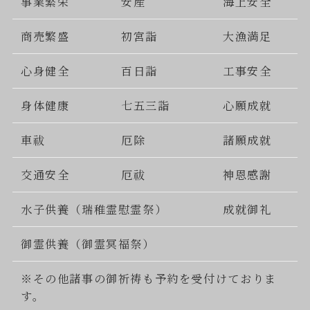
事業繁栄
安産
海上安全
商売繁盛
初宮詣
大漁満足
心身健全
百日詣
工事安全
身体健康
七五三詣
心願成就
車祓
厄除
諸願成就
交通安全
厄祓
神恩感謝
水子供養（瑞稚霊慰霊祭）
成就御礼
御霊供養（御霊冥福祭）
※その他諸事の御祈祷も予約を受付けておりま
す。