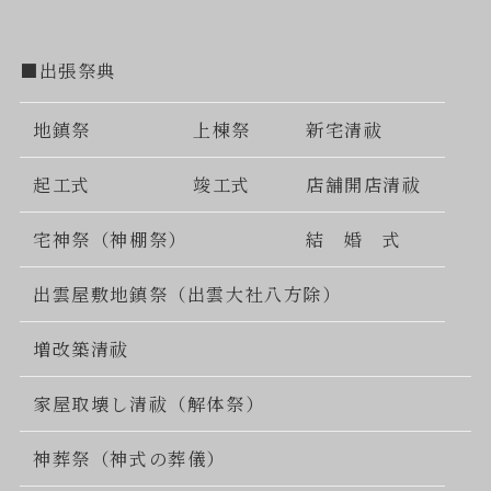
■出張祭典
地鎮祭
上棟祭
新宅清祓
起工式
竣工式
店舗開店清祓
宅神祭（神棚祭）
結 婚 式
出雲屋敷地鎮祭（出雲大社八方除）
増改築清祓
家屋取壊し清祓（解体祭）
神葬祭（神式の葬儀）