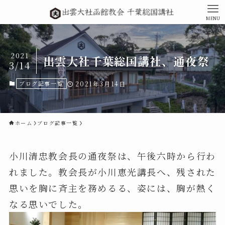
MENU
2021
出雲大社千葉総国講社、通夜祭
3/14
ブログ記事一覧
2021年3月14日
ホーム
ブログ記事一覧
小川清忠教会長の通夜祭は、午後六時から行わ
れました。教会長が小川恵光講長へ、残された
思いを胸に斉主を務めるる、姿には、胸が熱く
なる思いでした。