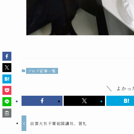
ブログ記事一覧
よかっ
出雲大社千葉総国講社、習礼