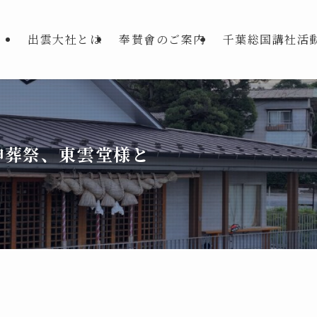
出雲大社とは
奉賛會のご案内
千葉総国講社活
神葬祭、東雲堂様と