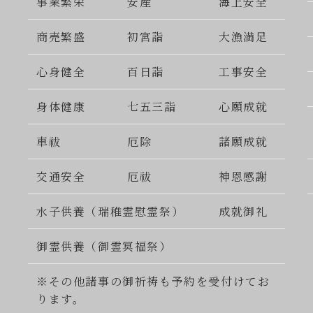
事業繁栄
安産
海上安全
商売繁盛
初宮詣
大漁満足
心身健全
百日詣
工事安全
身体健康
七五三詣
心願成就
車祓
厄除
諸願成就
交通安全
厄祓
神恩感謝
水子供養（瑞稚霊慰霊祭）
成就御礼
御霊供養（御霊冥福祭）
※その他諸事の御祈祷も予約を受付けてお
ります。