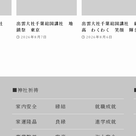
講社
出雲大社千葉総国講社 地
出雲大社千葉総国講社 
鎮祭 東京
高 わくわく 笑顔 輝
2026年8月7日
2026年8月6日
■神社祈祷
家内安全
縁結
就職成就
家運隆晶
良縁
進学成就