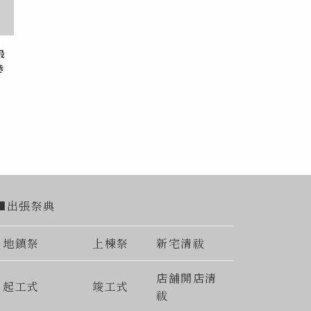
最
き
■出張祭典
地鎮祭
上棟祭
新宅清祓
店舗開店清
起工式
竣工式
祓