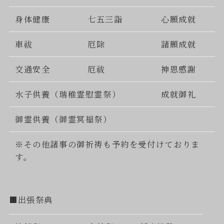
身体健康
七五三詣
心願成就
車祓
厄除
諸願成就
交通安全
厄祓
神恩感謝
水子供養（瑞稚霊慰霊祭）
成就御礼
御霊供養（御霊冥福祭）
※その他諸事の御祈祷も予約を受付けておりま
す。
■出張祭典