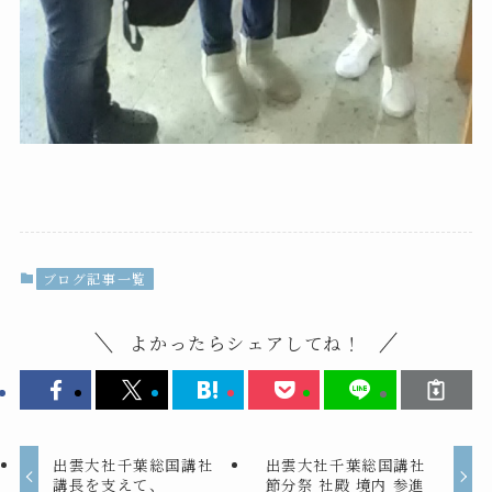
ブログ記事一覧
よかったらシェアしてね！
出雲大社千葉総国講社
出雲大社千葉総国講社
講長を支えて、
節分祭 社殿 境内 参進