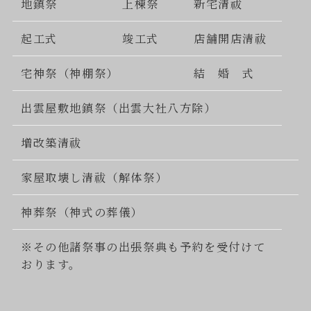
地鎮祭
上棟祭
新宅清祓
起工式
竣工式
店舗開店清祓
宅神祭（神棚祭）
結 婚 式
出雲屋敷地鎮祭（出雲大社八方除）
増改築清祓
家屋取壊し清祓（解体祭）
神葬祭（神式の葬儀）
※その他諸祭事の出張祭典も予約を受付けて
おります。