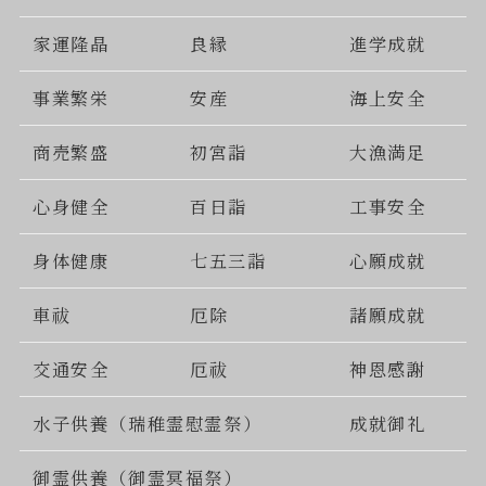
家運隆晶
良縁
進学成就
事業繁栄
安産
海上安全
商売繁盛
初宮詣
大漁満足
心身健全
百日詣
工事安全
身体健康
七五三詣
心願成就
車祓
厄除
諸願成就
交通安全
厄祓
神恩感謝
水子供養（瑞稚霊慰霊祭）
成就御礼
御霊供養（御霊冥福祭）