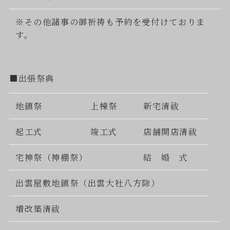
※その他諸事の御祈祷も予約を受付けておりま
す。
■出張祭典
地鎮祭
上棟祭
新宅清祓
起工式
竣工式
店舗開店清祓
宅神祭（神棚祭）
結 婚 式
出雲屋敷地鎮祭（出雲大社八方除）
増改築清祓