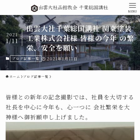
MENU
出雲大社千葉総国講社 関東塗装
2021
工業株式会社様 皆様の今年 の繁
1/11
栄、安全を願い
ブログ記事一覧
2021年1月11日
ホーム
ブログ記事一覧
皆様との新年の記念撮影では、社員を大切する
社長を中心に今年も、心一つに 会社繁栄を大
神様へ御祈願申し上げました。