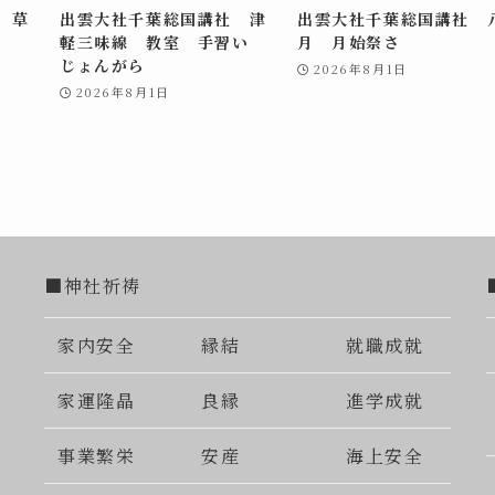
 草
出雲大社千葉総国講社 津
出雲大社千葉総国講社 
軽三味線 教室 手習い
月 月始祭さ
じょんがら
2026年8月1日
2026年8月1日
■神社祈祷
家内安全
縁結
就職成就
家運隆晶
良縁
進学成就
事業繁栄
安産
海上安全