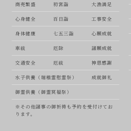
商売繁盛
初宮詣
大漁満足
心身健全
百日詣
工事安全
身体健康
七五三詣
心願成就
車祓
厄除
諸願成就
交通安全
厄祓
神恩感謝
水子供養（瑞稚霊慰霊祭）
成就御礼
御霊供養（御霊冥福祭）
※その他諸事の御祈祷も予約を受付けてお
ります。