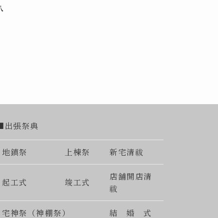
八
■出張祭典
地鎮祭
上棟祭
新宅清祓
店舗開店清
起工式
竣工式
祓
宅神祭（神棚祭）
結 婚 式