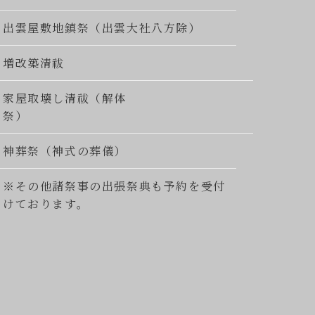
出雲屋敷地鎮祭（出雲大社八方除）
増改築清祓
家屋取壊し清祓（解体
祭）
神葬祭（神式の葬儀）
※その他諸祭事の出張祭典も予約を受付
けております。