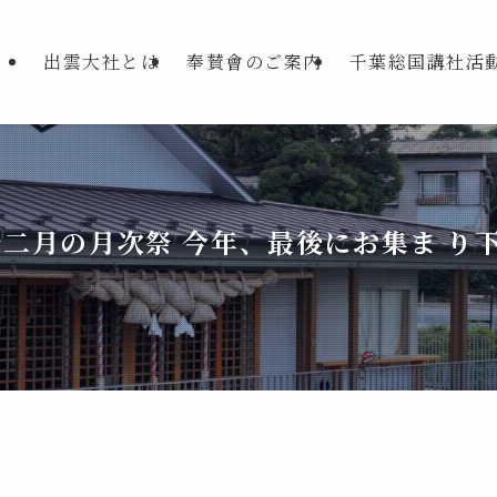
出雲大社とは
奉賛會のご案内
千葉総国講社活
十二月の月次祭 今年、最後にお集ま り