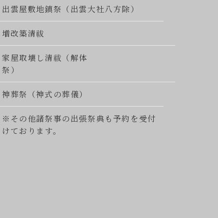
出雲屋敷地鎮祭（出雲大社八方除）
増改築清祓
家屋取壊し清祓（解体
祭）
神葬祭（神式の葬儀）
※その他諸祭事の出張祭典も予約を受付
けております。