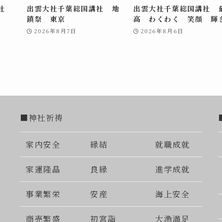
講社
出雲大社千葉総国講社 地
出雲大社千葉総国講社 
鎮祭 東京
高 わくわく 笑顔 輝
2026年8月7日
2026年8月6日
■神社祈祷
家内安全
縁結
就職成就
家運隆晶
良縁
進学成就
事業繁栄
安産
海上安全
商売繁盛
初宮詣
大漁満足