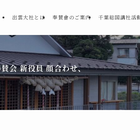
出雲大社とは
奉賛會のご案内
千葉総国講社活
賛会 新役員 顔合わせ、