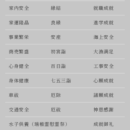
家内安全
縁結
就職成就
家運隆晶
良縁
進学成就
事業繁栄
安産
海上安全
商売繁盛
初宮詣
大漁満足
心身健全
百日詣
工事安全
身体健康
七五三詣
心願成就
車祓
厄除
諸願成就
交通安全
厄祓
神恩感謝
水子供養（瑞稚霊慰霊祭）
成就御礼