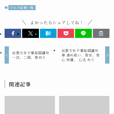
ブログ記事一覧
よかったらシェアしてね！
出雲大社千葉総国講社
出雲大社千葉総国講社
車 清め祓い、安全、安
一日、二回、草刈り
心 快適、 心込 めて
関連記事