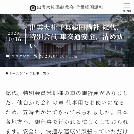
MENU
出雲大社千葉総国講社 総代、
2020
特別会員 車交通安全、清め祓
10/16
い
ブログ記事一覧
2020年10月16日
ホーム
ブログ記事一覧
総代、特別会員米畑様の車の御祈願がありまし
た。仙台から会社の車 仕事用でお使いになる
ため、五時間かけてもって来られました。日本
各地方へ、御仕事で行かれる忙しくしておられ
ます。安全に、快適な運転で頑張っていただけ