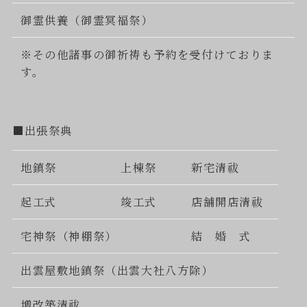
御霊供養（御霊冥福祭）
※その他諸事の御祈祷も予約を受付けておりま
す。
■出張祭典
地鎮祭
上棟祭
新宅清祓
起工式
竣工式
店舗開店清祓
宅神祭（神棚祭）
結 婚 式
出雲屋敷地鎮祭（出雲大社八方除）
増改築清祓