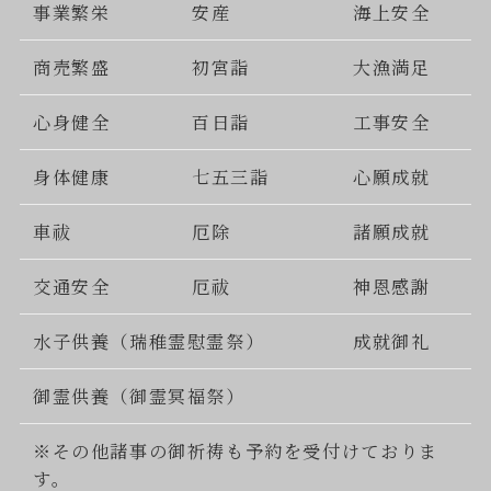
事業繁栄
安産
海上安全
商売繁盛
初宮詣
大漁満足
心身健全
百日詣
工事安全
身体健康
七五三詣
心願成就
車祓
厄除
諸願成就
交通安全
厄祓
神恩感謝
水子供養（瑞稚霊慰霊祭）
成就御礼
御霊供養（御霊冥福祭）
※その他諸事の御祈祷も予約を受付けておりま
す。