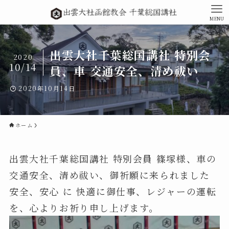
MENU
出雲大社千葉総国講社 特別会
2020
10/14
員、車 交通安全、清め祓い
2020年10月14日
ホーム
出雲大社千葉総国講社 特別会員 篠塚様、車の
交通安全、清め祓い、御祈願に来られました
安全、安心 に 快適に御仕事、レジャーの運転
を、心よりお祈り申し上げます。