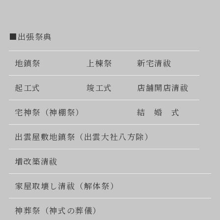
■出張祭典
地鎮祭
上棟祭
新宅清祓
起工式
竣工式
店舗開店清祓
宅神祭（神棚祭）
結 婚 式
出雲屋敷地鎮祭（出雲大社八方除）
増改築清祓
家屋取壊し清祓（解体祭）
神葬祭（神式の葬儀）