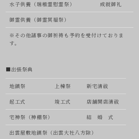
水子供養（瑞稚霊慰霊祭）
成就御礼
御霊供養（御霊冥福祭）
※その他諸事の御祈祷も予約を受付けておりま
す。
■出張祭典
地鎮祭
上棟祭
新宅清祓
起工式
竣工式
店舗開店清祓
宅神祭（神棚祭）
結 婚 式
出雲屋敷地鎮祭（出雲大社八方除）