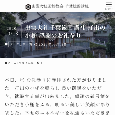
MENU
出雲大社千葉総国講社 打出の
2020
10/13
小槌 感謝のお礼参り
ブログ記事一覧
2020年10月13日
ホーム
ブログ記事一覧
本日、昼 お礼参りに参拝された方がおりまし
た。打出の小槌を鳴らし 良い御縁をいただ
き、就職する事が出来ました。感謝の御言葉を
いただき小槌をふる、明るい美しい笑顔があり
ました。幸せのエネルギーを私達もいただきま