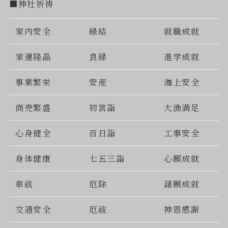
■神社祈祷
家内安全
縁結
就職成就
家運隆晶
良縁
進学成就
事業繁栄
安産
海上安全
商売繁盛
初宮詣
大漁満足
心身健全
百日詣
工事安全
身体健康
七五三詣
心願成就
車祓
厄除
諸願成就
交通安全
厄祓
神恩感謝